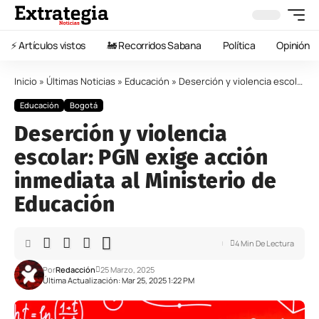
⚡️ Artículos vistos
🚂 Recorridos Sabana
Política
Opinión
Inicio
»
Últimas Noticias
»
Educación
»
Deserción y violencia escolar: PGN exige acción inmediata al Ministerio de Educación
Educación
Bogotá
Deserción y violencia
escolar: PGN exige acción
inmediata al Ministerio de
Educación
4 Min De Lectura
Por
Redacción
25 Marzo, 2025
Última Actualización: Mar 25, 2025 1:22 PM