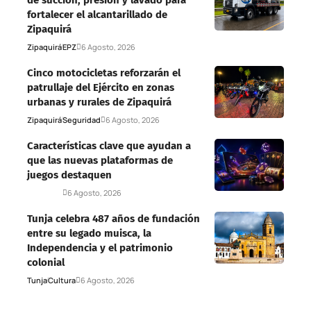
fortalecer el alcantarillado de
Zipaquirá
Zipaquirá
EPZ
6 Agosto, 2026
Cinco motocicletas reforzarán el
patrullaje del Ejército en zonas
urbanas y rurales de Zipaquirá
Zipaquirá
Seguridad
6 Agosto, 2026
Características clave que ayudan a
que las nuevas plataformas de
juegos destaquen
Deportes
6 Agosto, 2026
Tunja celebra 487 años de fundación
entre su legado muisca, la
Independencia y el patrimonio
colonial
Tunja
Cultura
6 Agosto, 2026