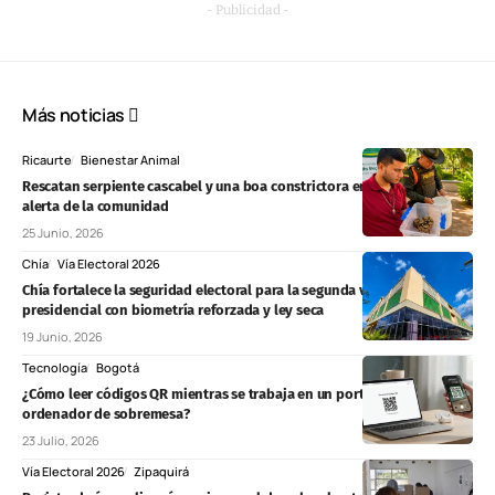
- Publicidad -
Más noticias
Ricaurte
Bienestar Animal
Rescatan serpiente cascabel y una boa constrictora en Ricaurte tras
alerta de la comunidad
25 Junio, 2026
Chía
Vía Electoral 2026
Chía fortalece la seguridad electoral para la segunda vuelta
presidencial con biometría reforzada y ley seca
19 Junio, 2026
Tecnología
Bogotá
¿Cómo leer códigos QR mientras se trabaja en un portátil o un
ordenador de sobremesa?
23 Julio, 2026
Vía Electoral 2026
Zipaquirá