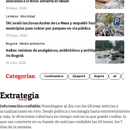
asociadas a El Niño: advierte el Ideam
16 Mayo, 2026
La Mesa
Movilidad
TAC avaló las Zonas Azules de La Mesa y respaldó facultades de los
municipios para cobrar por parqueo en vía pública
20 Mayo, 2026
Bogotá
Medio ambiente
Hallan residuos de analgésicos, antibióticos y antihipertensivos en el
río Bogotá
22 Julio, 2026
Categorías:
Cundinamarca
Zipaquirá
Bogotá
ad
Chí
Información confiable:
Manténgase al día con las últimas noticias y
actualizaciones en vivo. Desde política y tecnología hasta entretenimiento
y más, le ofrecemos cobertura en tiempo real en la que puede confiar, lo
que nos convierte en su fuente de noticias confiable las 24 horas, los 7
días de la semana.