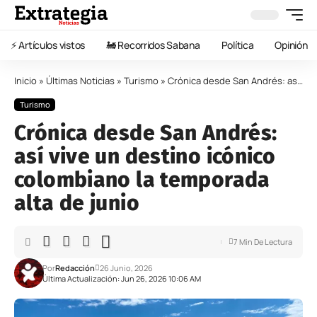
⚡️ Artículos vistos
🚂 Recorridos Sabana
Política
Opinión
Inicio
»
Últimas Noticias
»
Turismo
»
Crónica desde San Andrés: así vive un destino icónico colombiano la temporada alta de junio
Turismo
Crónica desde San Andrés:
así vive un destino icónico
colombiano la temporada
alta de junio
7 Min De Lectura
Por
Redacción
26 Junio, 2026
Última Actualización: Jun 26, 2026 10:06 AM