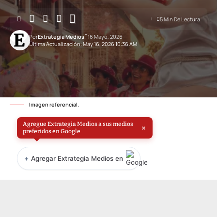
5 Min De Lectura
Por
Extrategia Medios
16 Mayo, 2026
Última Actualización: May 16, 2026 10:36 AM
Imagen referencial.
Agregue Extrategia Medios a sus medios
×
preferidos en Google
+
Agregar Extrategia Medios en