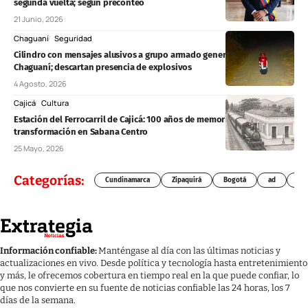
segunda vuelta; según preconteo
21 Junio, 2026
Chaguaní
Seguridad
Cilindro con mensajes alusivos a grupo armado genera alerta en
Chaguaní; descartan presencia de explosivos
4 Agosto, 2026
Cajicá
Cultura
Estación del Ferrocarril de Cajicá: 100 años de memoria, patrimonio y
transformación en Sabana Centro
25 Mayo, 2026
Categorías:
Cundinamarca
Zipaquirá
Bogotá
ad
Chí
Información confiable:
Manténgase al día con las últimas noticias y
actualizaciones en vivo. Desde política y tecnología hasta entretenimiento
y más, le ofrecemos cobertura en tiempo real en la que puede confiar, lo
que nos convierte en su fuente de noticias confiable las 24 horas, los 7
días de la semana.