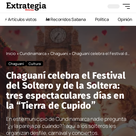
⚡️ Artículos vistos
🚂 Recorridos Sabana
Política
Opinión
Inicio
»
Cundinamarca
»
Chaguaní
»
Chaguaní celebra el Festival del Soltero y de la Soltera: tres espectaculares días en la “Tierra de Cupido”
Chaguaní
Cultura
Chaguaní celebra el Festival
del Soltero y de la Soltera:
tres espectaculares días en
la “Tierra de Cupido”
En este municipio de Cundinamarca nadie pregunta
“¿y la pareja pa’ cuándo?”: aquí a los solteros les
organizan desfile, carnaval y conciertos.