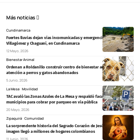
Más noticias
Cundinamarca
Fuertes lluvias dejan vías incomunicadas y emergencias en Medina,
Villagómez y Chaguaní, en Cundinamarca
12 Mayo, 2026
Bienestar Animal
Ordenan a Roldanillo construir centro de bienestar animal y fortalecer
atención a perros y gatos abandonados
5 Junio, 2026
La Mesa
Movilidad
TAC avaló las Zonas Azules de La Mesa y respaldó facultades de los
municipios para cobrar por parqueo en vía pública
20 Mayo, 2026
Zipaquirá
Comunidad
La sorprendente historia del Sagrado Corazón de Jesús: cómo una
imagen llegó a millones de hogares colombianos
11 Junio, 2026