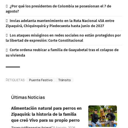
¿Por qué los presidentes de Colombia se posesionan el 7 de
agosto?
Invías adelanta mantenimiento en la Ruta Nacional 45A entre
Zipaquirá, Chiquinquirá y Piedecuesta hasta junio de 2027
Los ataques misóginos en redes sociales no están protegidos por
la libertad de expresión: Corte Constitucional
Corte ordena reubicar a familia de Guayabetal tras el colapso de
su vivienda
ETIQUETAS:
Puente Festivo
Tránsito
Últimas Noticias
Alimentación natural para perros en
Zipaquirá: la historia de la familia
que creó Vivo para su propio perro
Zipaquirá
Bienestar Animal
5 Agosto, 2026