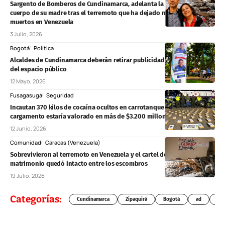
Sargento de Bomberos de Cundinamarca, adelanta la búsqueda del
cuerpo de su madre tras el terremoto que ha dejado más de 2.500
muertos en Venezuela
3 Julio, 2026
Bogotá
Política
Alcaldes de Cundinamarca deberán retirar publicidad política vencida
del espacio público
12 Mayo, 2026
Fusagasugá
Seguridad
Incautan 370 kilos de cocaína ocultos en carrotanque en Fusagasugá:
cargamento estaría valorado en más de $3.200 millones
12 Junio, 2026
Comunidad
Caracas (Venezuela)
Sobrevivieron al terremoto en Venezuela y el cartel de su propuesta de
matrimonio quedó intacto entre los escombros
19 Julio, 2026
Categorías:
Cundinamarca
Zipaquirá
Bogotá
ad
Chí