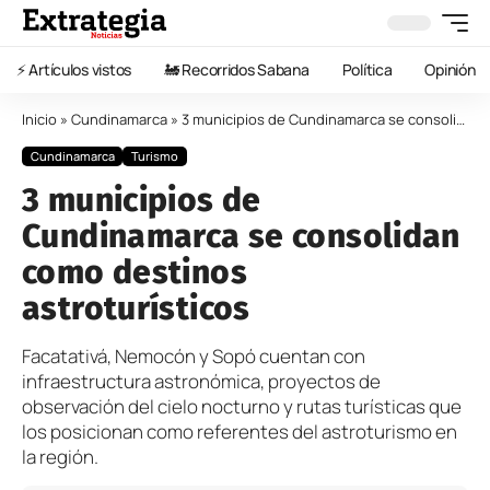
⚡️ Artículos vistos
🚂 Recorridos Sabana
Política
Opinión
Inicio
»
Cundinamarca
»
3 municipios de Cundinamarca se consolidan como destinos astroturísticos
Cundinamarca
Turismo
3 municipios de
Cundinamarca se consolidan
como destinos
astroturísticos
Facatativá, Nemocón y Sopó cuentan con
infraestructura astronómica, proyectos de
observación del cielo nocturno y rutas turísticas que
los posicionan como referentes del astroturismo en
la región.