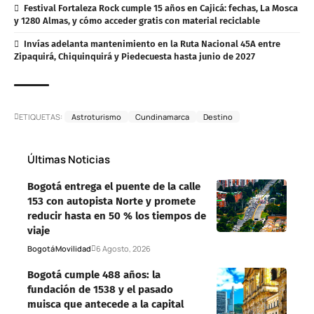
Festival Fortaleza Rock cumple 15 años en Cajicá: fechas, La Mosca
y 1280 Almas, y cómo acceder gratis con material reciclable
Invías adelanta mantenimiento en la Ruta Nacional 45A entre
Zipaquirá, Chiquinquirá y Piedecuesta hasta junio de 2027
ETIQUETAS:
Astroturismo
Cundinamarca
Destino
Últimas Noticias
Bogotá entrega el puente de la calle
153 con autopista Norte y promete
reducir hasta en 50 % los tiempos de
viaje
Bogotá
Movilidad
6 Agosto, 2026
Bogotá cumple 488 años: la
fundación de 1538 y el pasado
muisca que antecede a la capital