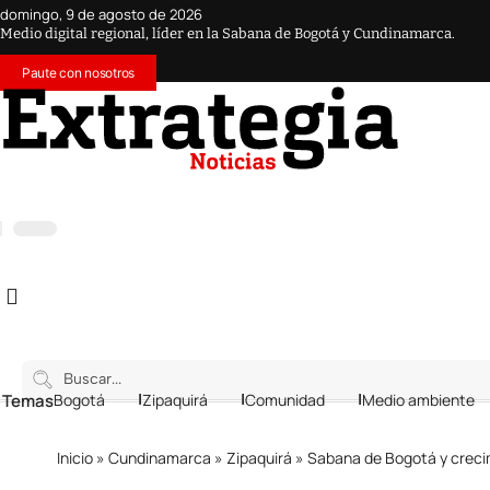
domingo, 9 de agosto de 2026
Medio digital regional, líder en la Sabana de Bogotá y Cundinamarca.
Paute con nosotros
 Temas
Bogotá
Zipaquirá
Comunidad
Medio ambiente
Inicio
»
Cundinamarca
»
Zipaquirá
»
Sabana de Bogotá y crecim