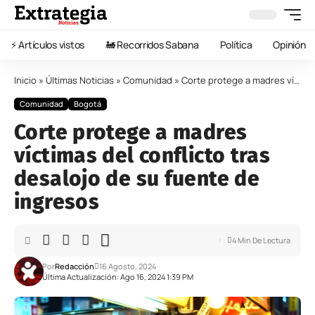
⚡️ Artículos vistos
🚂 Recorridos Sabana
Política
Opinión
Inicio
»
Últimas Noticias
»
Comunidad
»
Corte protege a madres víctimas del conflicto tras desalojo de su fuente de ingresos
Comunidad
Bogotá
Corte protege a madres
víctimas del conflicto tras
desalojo de su fuente de
ingresos
4 Min De Lectura
Por
Redacción
16 Agosto, 2024
Última Actualización: Ago 16, 2024 1:39 PM