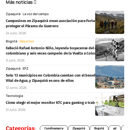
Más noticias
Zipaquirá
La voz del campo
Campesinos en Zipaquirá crean asociación para fortalecer el campo y
proteger el Páramo de Guerrero
24 Julio, 2026
Bogotá
Deportes
Falleció Rafael Antonio Niño, leyenda boyacense del ciclismo
colombiano y seis veces campeón de la Vuelta a Colombia
9 Julio, 2026
Zipaquirá
EPZ
Solo 13 municipios en Colombia cuentan con el beneficio del Mínimo
Vital de Agua, y Zipaquirá es uno de ellos
12 Junio, 2026
Tecnología
Cómo elegir el mejor monitor KTC para gaming o trabajo
21 Julio, 2026
Categorías:
Cundinamarca
Zipaquirá
Bogotá
ad
Chí