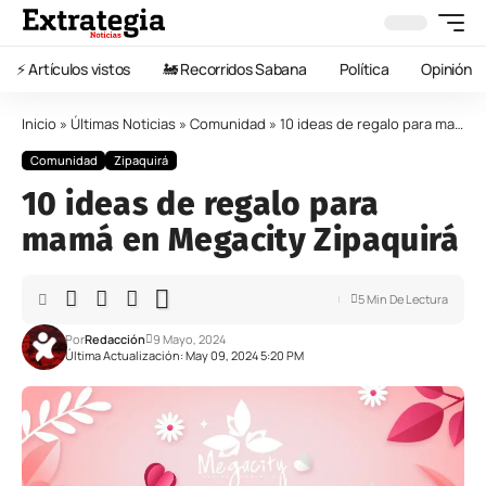
⚡️ Artículos vistos
🚂 Recorridos Sabana
Política
Opinión
Inicio
»
Últimas Noticias
»
Comunidad
»
10 ideas de regalo para mamá en Megacity Zipaquirá
Comunidad
Zipaquirá
10 ideas de regalo para
mamá en Megacity Zipaquirá
5 Min De Lectura
Por
Redacción
9 Mayo, 2024
Última Actualización: May 09, 2024 5:20 PM