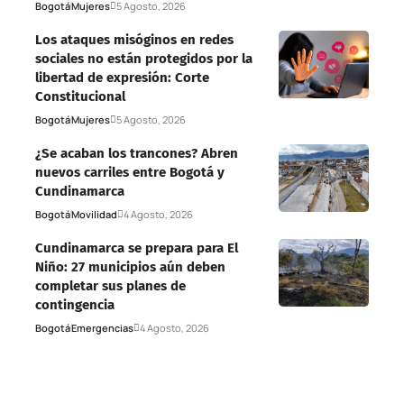
Bogotá
Mujeres
5 Agosto, 2026
Los ataques misóginos en redes
sociales no están protegidos por la
libertad de expresión: Corte
Constitucional
Bogotá
Mujeres
5 Agosto, 2026
¿Se acaban los trancones? Abren
nuevos carriles entre Bogotá y
Cundinamarca
Bogotá
Movilidad
4 Agosto, 2026
Cundinamarca se prepara para El
Niño: 27 municipios aún deben
completar sus planes de
contingencia
Bogotá
Emergencias
4 Agosto, 2026