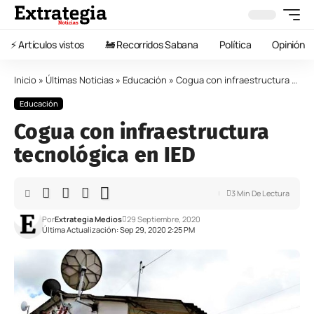
⚡️ Artículos vistos
🚂 Recorridos Sabana
Política
Opinión
Inicio
»
Últimas Noticias
»
Educación
»
Cogua con infraestructura tecnológica en IED
Educación
Cogua con infraestructura
tecnológica en IED
3 Min De Lectura
Por
Extrategia Medios
29 Septiembre, 2020
Última Actualización: Sep 29, 2020 2:25 PM