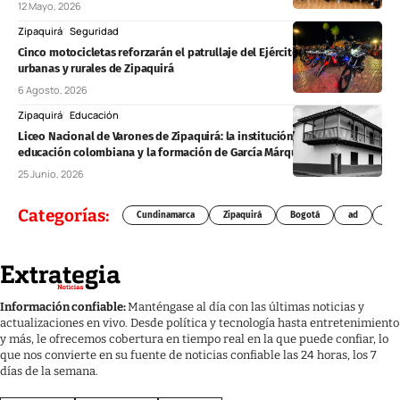
12 Mayo, 2026
Zipaquirá
Seguridad
Cinco motocicletas reforzarán el patrullaje del Ejército en zonas
urbanas y rurales de Zipaquirá
6 Agosto, 2026
Zipaquirá
Educación
Liceo Nacional de Varones de Zipaquirá: la institución que marcó la
educación colombiana y la formación de García Márquez
25 Junio, 2026
Categorías:
Cundinamarca
Zipaquirá
Bogotá
ad
Chí
Información confiable:
Manténgase al día con las últimas noticias y
actualizaciones en vivo. Desde política y tecnología hasta entretenimiento
y más, le ofrecemos cobertura en tiempo real en la que puede confiar, lo
que nos convierte en su fuente de noticias confiable las 24 horas, los 7
días de la semana.