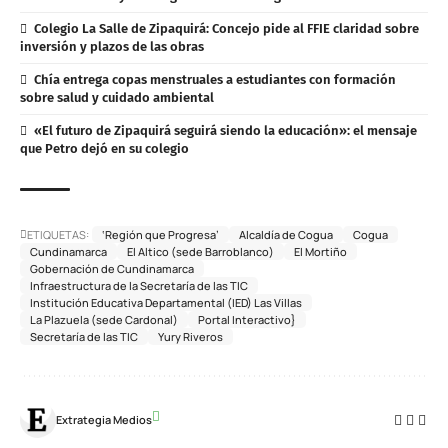
Colegio La Salle de Zipaquirá: Concejo pide al FFIE claridad sobre
inversión y plazos de las obras
Chía entrega copas menstruales a estudiantes con formación
sobre salud y cuidado ambiental
«El futuro de Zipaquirá seguirá siendo la educación»: el mensaje
que Petro dejó en su colegio
ETIQUETAS:
‘Región que Progresa’
Alcaldía de Cogua
Cogua
Cundinamarca
El Altico (sede Barroblanco)
El Mortiño
Gobernación de Cundinamarca
Infraestructura de la Secretaría de las TIC
Institución Educativa Departamental (IED) Las Villas
La Plazuela (sede Cardonal)
Portal Interactivo}
Secretaría de las TIC
Yury Riveros
Extrategia Medios