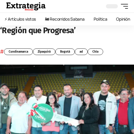
⚡️ Artículos vistos
🚂 Recorridos Sabana
Política
Opinión
‘Región que Progresa’
#
Cundinamarca
Zipaquirá
Bogotá
ad
Chía