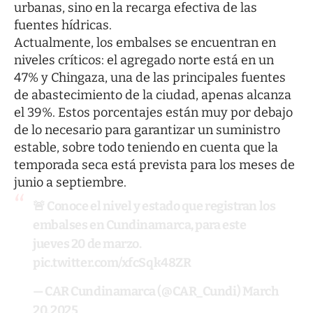
urbanas, sino en la recarga efectiva de las
fuentes hídricas.
Actualmente, los embalses se encuentran en
niveles críticos: el agregado norte está en un
47% y Chingaza, una de las principales fuentes
de abastecimiento de la ciudad, apenas alcanza
el 39%. Estos porcentajes están muy por debajo
de lo necesario para garantizar un suministro
estable, sobre todo teniendo en cuenta que la
temporada seca está prevista para los meses de
junio a septiembre.
🚨 Conoce el nivel y estado que registran los
embalses en Cundinamarca, para este
jueves 20 de marzo.
pic.twitter.com/xfcSqk48ZR
— CAR Cundinamarca (@CAR_Cundi)
March
20, 2025