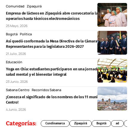
Comunidad
Zipaquirá
Empresa de lácteos en Zipaquirá abre convocatoria laboral: desde
operarios hasta técnicos electromecánicos
25 Mayo, 2026
Bogotá
Política
Así quedó conformada la Mesa Directiva de la Cámara de
Representantes para la legislatura 2026–2027
21 Julio, 2026
Educación
Yoga en Chía: estudiantes participaron en una jornada enfocada en la
salud mental y el bienestar integral
23 Junio, 2026
Sabana Centro
Recorridos Sabana
¡Conozca el significado de los nombres de los 11 municipios de Sabana
Centro!
4 Junio, 2026
Categorías:
Cundinamarca
Zipaquirá
Bogotá
ad
Chí