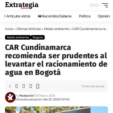
⚡️ Artículos vistos
🚂 Recorridos Sabana
Política
Opinión
Inicio
»
Últimas Noticias
»
Medio ambiente
»
CAR Cundinamarca recomienda ser prudentes al levantar el racionamiento de agua en Bogotá
Medio ambiente
Bogotá
CAR Cundinamarca
recomienda ser prudentes al
levantar el racionamiento de
agua en Bogotá
4 Min De Lectura
Por
Redacción
20 Marzo, 2025
Última Actualización: Mar 20, 2025 5:10 PM