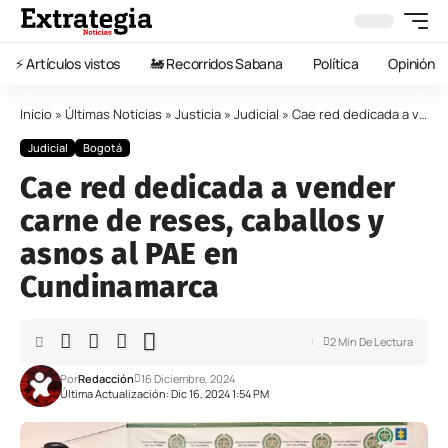
⚡️ Artículos vistos
🚂 Recorridos Sabana
Política
Opinión
Inicio
»
Últimas Noticias
»
Justicia
»
Judicial
»
Cae red dedicada a vender carne de reses, caballos y asnos al PAE en Cundinamarca
Judicial
Bogotá
Cae red dedicada a vender
carne de reses, caballos y
asnos al PAE en
Cundinamarca
2 Min De Lectura
Por
Redacción
16 Diciembre, 2024
Última Actualización: Dic 16, 2024 1:54 PM