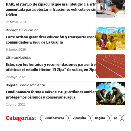
HAIX, el startup de Zipaquirá que usa inteligencia artificial y realidad
aumentada para detectar infracciones vehiculares sin detener el
tráfico
23 Mayo, 2026
Riohacha
Educación
Corte ordena garantizar educación y transporte escolar a
comunidades wayuu de La Guajira
6 Junio, 2026
Últimas Noticias
Estos son los horarios y recomendaciones para entrenar en la pista
atlética del estadio Héctor “El Zipa” González, en Zipaquirá
21 Mayo, 2026
Bogotá
Medio ambiente
Cundinamarca forma a más de 190 guardianes ambientales para
proteger los páramos y conservar el agua
2 Junio, 2026
Categorías:
Cundinamarca
Zipaquirá
Bogotá
ad
Chí