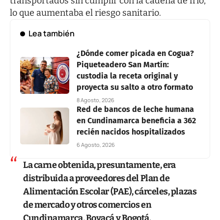
transportados sin cumplir con la cadena de frío,
lo que aumentaba el riesgo sanitario.
Lea también
¿Dónde comer picada en Cogua?
Piqueteadero San Martín:
custodia la receta original y
proyecta su salto a otro formato
8 Agosto, 2026
Red de bancos de leche humana
en Cundinamarca beneficia a 362
recién nacidos hospitalizados
6 Agosto, 2026
La carne obtenida, presuntamente, era
distribuida a proveedores del Plan de
Alimentación Escolar (PAE), cárceles, plazas
de mercado y otros comercios en
Cundinamarca, Boyacá y Bogotá.