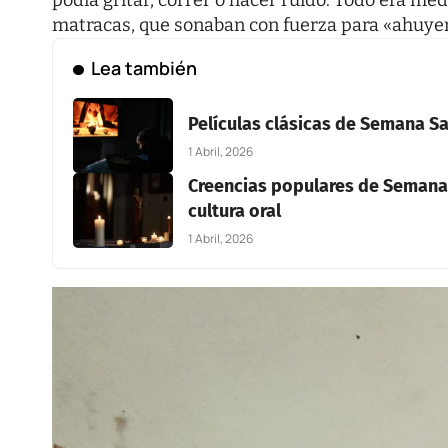
podía gritar, correr o hacer ruido. Todo era med
matracas, que sonaban con fuerza para «ahuyent
Lea también
Películas clásicas de Semana Sa
1 Abril, 2026
Creencias populares de Semana S
cultura oral
1 Abril, 2026