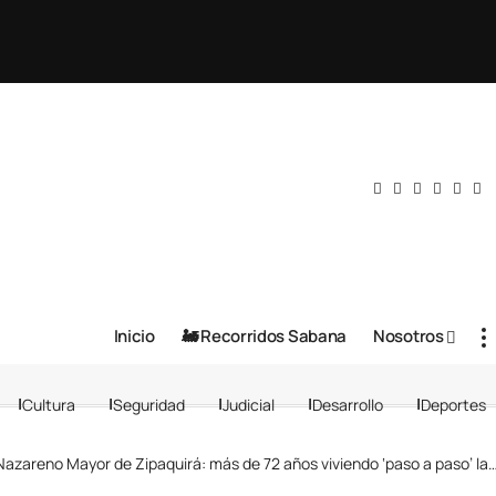
Inicio
🚂 Recorridos Sabana
Nosotros
Cultura
Seguridad
Judicial
Desarrollo
Deportes
zareno Mayor de Zipaquirá: más de 72 años viviendo ‘paso a paso’ la Semana Santa