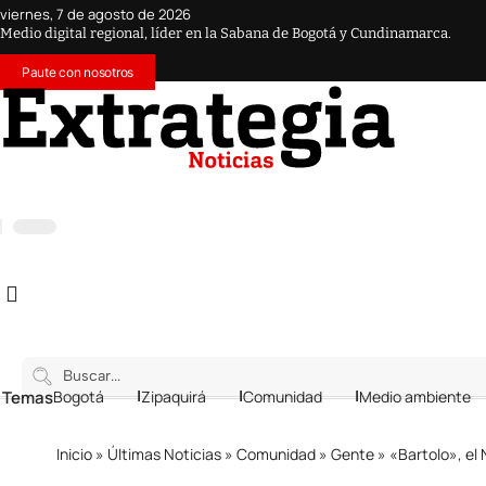
viernes, 7 de agosto de 2026
Medio digital regional, líder en la Sabana de Bogotá y Cundinamarca.
Paute con nosotros
 Temas
Bogotá
Zipaquirá
Comunidad
Medio ambiente
Inicio
»
Últimas Noticias
»
Comunidad
»
Gente
»
«Bartolo», el Na