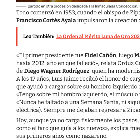
Bartolo en otra procesión dedicada a la Inmaculada Concepción. F
Todo comenzó en 1953, cuando el obispo de Zi
Francisco Cortés Ayala
impulsaron la creación 
Lea También:
La Orden al Mérito Luna de Oro 202
«El primer presidente fue
Fidel Cañón
, luego
M
hasta 2012, año en que falleció», relata Orduz Ca
de
Diego Wagner Rodríguez
, quien ha moderniz
A los 17 años, Luis Jaime recibió el honor de car
que ayudó a cargar sobre su hombro izquierdo d
«Tengo sobre mi hombro izquierdo, el músculo m
«Nunca he faltado a una Semana Santa, ni siqu
eléctrica). Siempre me dejaban regresar a Zipaqu
Hoy, aunque ya no carga físicamente los pasos,
como el faro que guía a los nuevos», explica mi
sus primeros años como nazareno.