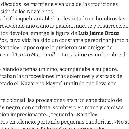
 décadas, se mantiene viva una de las tradiciones
esión de los Nazarenos.
 de fe inquebrantable han levantado en hombros las
reviviendo año a año la pasión, muerte y resurrección
stos devotos, emerge la figura de
Luis Jaime Orduz
ños, cuya vida ha sido un constante peregrinar junto a
«Bartolo»—apodo que le pusieron sus amigos de
» en el
Teatro Mac Duall
—, Luis Jaime es un hombre de
o, siendo apenas un niño, acompañaba a su padre,
nizaban las procesiones más solemnes y vistosas de
erado el ‘Nazareno Mayor’, un título que lleva con
re colonial, las procesiones eran un espectáculo de
de negro, con corbata, sombrero en mano y camisas
ión impresionante», recuerda «Bartolo».
res en silencio, portando pequeñas banderitas. «No s