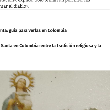
itación», explica. Solo tenían un permiso: las
ar al diablo».
nta: guía para verlas en Colombia
anta en Colombia: entre la tradición religiosa y la