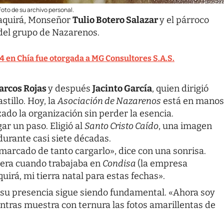
oto de su archivo personal.
paquirá, Monseñor
Tulio Botero Salazar
y el párroco
del grupo de Nazarenos.
4 en Chía fue otorgada a MG Consultores S.A.S.
arcos Rojas
y después
Jacinto García
, quien dirigió
stillo. Hoy, la
Asociación de Nazarenos
está en manos
ado la organización sin perder la esencia.
gar un paso. Eligió al
Santo Cristo Caído
, una imagen
urante casi siete décadas.
arcado de tanto cargarlo», dice con una sonrisa.
iera cuando trabajaba en
Condisa
(la empresa
irá, mi tierra natal para estas fechas».
 su presencia sigue siendo fundamental. «Ahora soy
entras muestra con ternura las fotos amarillentas de