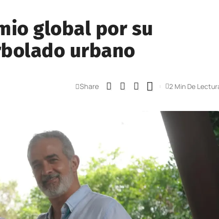
mio global por su
rbolado urbano
Share
2 Min De Lectur