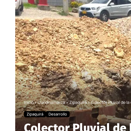
Inicio
»
Cundinamarca
»
Zipaquirá
»
Colector Pluvial de la
Zipaquirá
Desarrollo
Colector Pluvial de