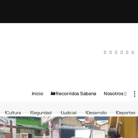
Inicio
🚂 Recorridos Sabana
Nosotros
Cultura
Seguridad
Judicial
Desarrollo
Deportes