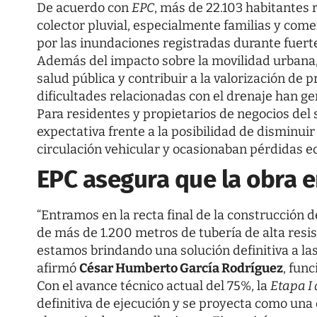
De acuerdo con
EPC
, más de 22.103 habitantes r
colector pluvial, especialmente familias y com
por las inundaciones registradas durante fuert
Además del impacto sobre la movilidad urbana, 
salud pública y contribuir a la valorización de 
dificultades relacionadas con el drenaje han g
Para residentes y propietarios de negocios del 
expectativa frente a la posibilidad de disminui
circulación vehicular y ocasionaban pérdidas 
EPC asegura que la obra en
“Entramos en la recta final de la construcción de
de más de 1.200 metros de tubería de alta resi
estamos brindando una solución definitiva a las
afirmó
César Humberto García Rodríguez
, fun
Con el avance técnico actual del 75%, la
Etapa I 
definitiva de ejecución y se proyecta como una