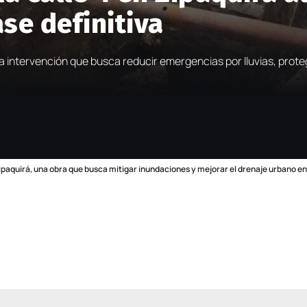
ase definitiva
 intervención que busca reducir emergencias por lluvias, proteg
e Zipaquirá, una obra que busca mitigar inundaciones y mejorar el drenaje urbano 