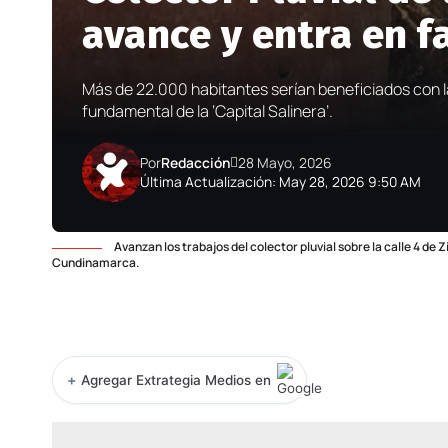
avance y entra en f
Más de 22.000 habitantes serían beneficiados con la
fundamental de la ‘Capital Salinera’.
Por
Redacción
28 Mayo, 2026
Última Actualización: May 28, 2026 9:50 AM
Avanzan los trabajos del colector pluvial sobre la calle 4 d
Cundinamarca.
+
Agregar Extrategia Medios en