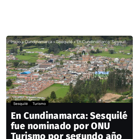
Inicio
»
Cundinamarca
»
Sesquilé
»
En Cundinamarca: Sesquilé fue nominado por ONU Turismo por segundo año consecutivo como uno de los mejores pueblos del mundo
Sesquilé
Turismo
En Cundinamarca: Sesquilé
fue nominado por ONU
Turismo por segundo año