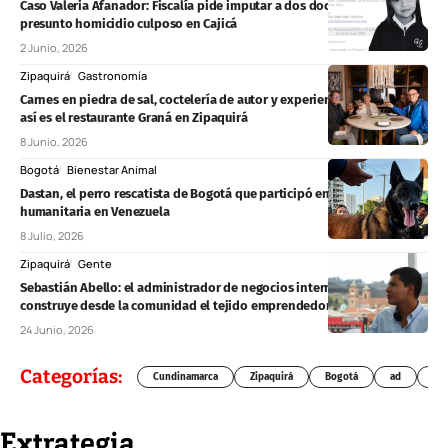
Caso Valeria Afanador: Fiscalía pide imputar a dos docentes por
presunto homicidio culposo en Cajicá
2 Junio, 2026
Zipaquirá
Gastronomía
Carnes en piedra de sal, coctelería de autor y experiencias especiales:
así es el restaurante Graná en Zipaquirá
8 Junio, 2026
Bogotá
Bienestar Animal
Dastan, el perro rescatista de Bogotá que participó en la misión
humanitaria en Venezuela
8 Julio, 2026
Zipaquirá
Gente
Sebastián Abello: el administrador de negocios internacionales que
construye desde la comunidad el tejido emprendedor de Zipaquirá
24 Junio, 2026
Categorías:
Cundinamarca
Zipaquirá
Bogotá
ad
Chí