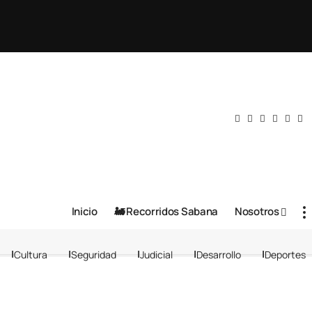
Inicio
🚂 Recorridos Sabana
Nosotros
Cultura
Seguridad
Judicial
Desarrollo
Deportes