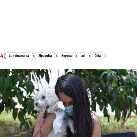
#
Cundinamarca
Zipaquirá
Bogotá
ad
Chía