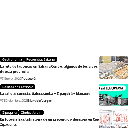
Gastronomía
Recorridos Sabana
La ruta de las onces en Sabana Centro: algunos de los sitios más tradicionales
de esta provincia
3 Enero, 2022
Redacción
Relatos de Provincia
La sal que conecta: Galerazamba – Zipaquirá – Manaure
31 Diciembre, 2021
Manuela Vargas
Zipaquirá
Ciudad Jardín
En fotografías: la historia de un pretendido desalojo en Ciudad Jardín de
Zipaquirá.