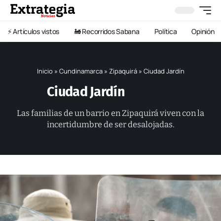
⚡️ Artículos vistos
🚂 Recorridos Sabana
Política
Opinión
Inicio
»
Cundinamarca
»
Zipaquirá
»
Ciudad Jardín
Ciudad Jardín
Las familias de un barrio en Zipaquirá viven con la
incertidumbre de ser desalojadas.