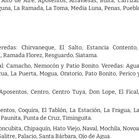
lto de Aire, Aposentos, Atraviesas, Buita, Carrizal
Laguna, La Ramada, La Toma, Media Luna, Penas, Puebl
.
edas: Chirvaneque, El Salto, Estancia Contento,
, Ramada Florez, Resguardo, Siatama.
al: Camacho, Nemocón y Patio Bonito. Veredas: Agu
ua, La Puerta, Mogua, Oratorio, Pato Bonito, Perico 
posentos, Centro, Centro Tuya, Don Lope, El Fical
tos, Coquira, El Tablón, La Estación, La Fragua, L
 Paunita, Punta de Cruz, Timinguita.
ncubita, Chipaquín, Hato Viejo, Naval, Mochila, Novoa
litre, Palacio, Santa Bárbara, Ojo de Agua.