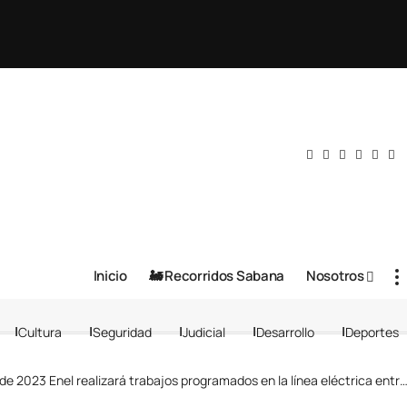
Inicio
🚂 Recorridos Sabana
Nosotros
Cultura
Seguridad
Judicial
Desarrollo
Deportes
l realizará trabajos programados en la línea eléctrica entre Zipaquirá-Ubaté, conozca los sectores afectados