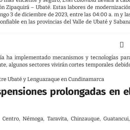
co más eficiente y seguro,
Enel Colombia
llevará a cab
ón Zipaquirá – Ubaté. Estas labores de modernizació
ngo 3 de diciembre de 2023, entre las 04:00 a. m y la
onfiable en las provincias del Valle de Ubaté y Saban
añía ha implementado mecanismos y tecnologías par
te, algunos sectores vivirán cortes temporales debid
entre Ubaté y Lenguazaque en Cundinamarca
spensiones prolongadas en e
Centro, Némoga, Taravita, Chinzauque, Guatancui,