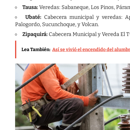
Tausa:
Veredas: Sabaneque, Los Pinos, Páram
Ubaté:
Cabecera municipal y veredas: Ap
Palogordo, Sucunchoque, y Volcan.
Zipaquirá:
Cabecera Municipal y Vereda El T
Lea También:
Así se vivió el encendido del alumb