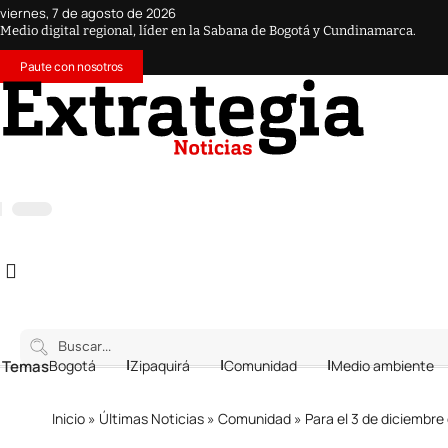
viernes, 7 de agosto de 2026
Medio digital regional, líder en la Sabana de Bogotá y Cundinamarca.
Paute con nosotros
 Temas
Bogotá
Zipaquirá
Comunidad
Medio ambiente
Inicio
»
Últimas Noticias
»
Comunidad
»
Para el 3 de diciembre de 2023 Ene