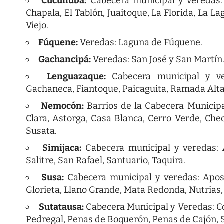
Cucunubá:
Cabecera municipal y veredas: A
Chapala, El Tablón, Juaitoque, La Florida, La 
Viejo.
Fúquene:
Veredas: Laguna de Fúquene.
Gachancipá:
Veredas: San José y San Martín
Lenguazaque:
Cabecera municipal y ver
Gachaneca, Fiantoque, Paicaguita, Ramada Alta
Nemocón:
Barrios de la Cabecera Municip
Clara, Astorga, Casa Blanca, Cerro Verde, Chec
Susata.
Simijaca:
Cabecera municipal y veredas: A
Salitre, San Rafael, Santuario, Taquira.
Susa:
Cabecera municipal y veredas: Aposen
Glorieta, Llano Grande, Mata Redonda, Nutrias,
Sutatausa:
Cabecera Municipal y Veredas: Co
Pedregal, Penas de Boquerón, Penas de Cajón, Sa