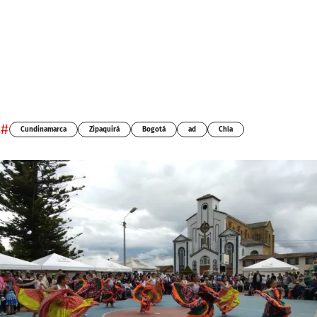
#
Cundinamarca
Zipaquirá
Bogotá
ad
Chía