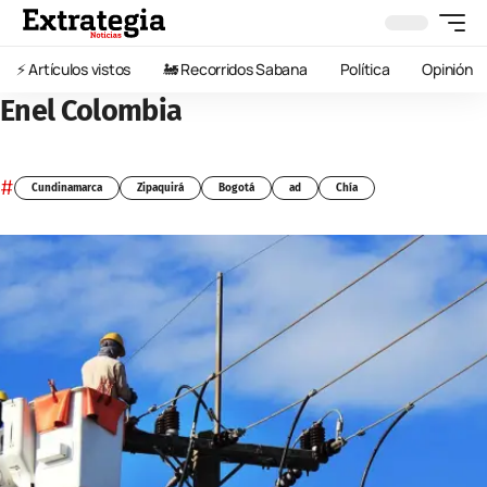
⚡️ Artículos vistos
🚂 Recorridos Sabana
Política
Opinión
Enel Colombia
#
Cundinamarca
Zipaquirá
Bogotá
ad
Chía