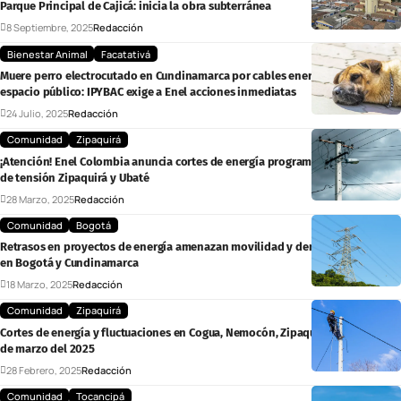
Parque Principal de Cajicá: inicia la obra subterránea
8 Septiembre, 2025
Redacción
Bienestar Animal
Facatativá
Muere perro electrocutado en Cundinamarca por cables energizados en el
espacio público: IPYBAC exige a Enel acciones inmediatas
24 Julio, 2025
Redacción
Comunidad
Zipaquirá
¡Atención! Enel Colombia anuncia cortes de energía programados en la línea
de tensión Zipaquirá y Ubaté
28 Marzo, 2025
Redacción
Comunidad
Bogotá
Retrasos en proyectos de energía amenazan movilidad y demanda eléctrica
en Bogotá y Cundinamarca
18 Marzo, 2025
Redacción
Comunidad
Zipaquirá
Cortes de energía y fluctuaciones en Cogua, Nemocón, Zipaquirá: Domingo 2
de marzo del 2025
28 Febrero, 2025
Redacción
Comunidad
Tocancipá