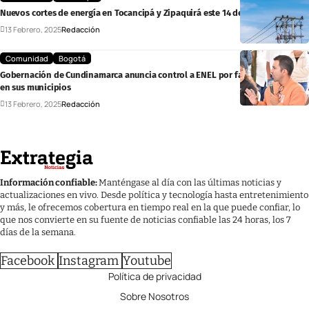
Nuevos cortes de energía en Tocancipá y Zipaquirá este 14 de febrero
13 Febrero, 2025
Redacción
Comunidad
Bogotá
Gobernación de Cundinamarca anuncia control a ENEL por falta de energía
en sus municipios
13 Febrero, 2025
Redacción
Información confiable:
Manténgase al día con las últimas noticias y
actualizaciones en vivo. Desde política y tecnología hasta entretenimiento
y más, le ofrecemos cobertura en tiempo real en la que puede confiar, lo
que nos convierte en su fuente de noticias confiable las 24 horas, los 7
días de la semana.
Facebook
Instagram
Youtube
Política de privacidad
Sobre Nosotros