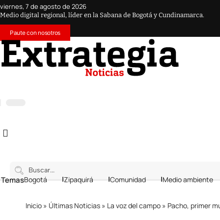
viernes, 7 de agosto de 2026
Medio digital regional, líder en la Sabana de Bogotá y Cundinamarca.
Paute con nosotros
 Temas
Bogotá
Zipaquirá
Comunidad
Medio ambiente
Inicio
»
Últimas Noticias
»
La voz del campo
»
Pacho, primer mun