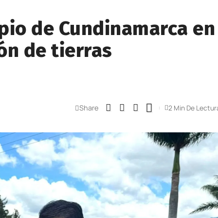
ipio de Cundinamarca en
ón de tierras
Share
2 Min De Lectur