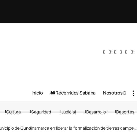
Inicio
🚂 Recorridos Sabana
Nosotros
Cultura
Seguridad
Judicial
Desarrollo
Deportes
icipio de Cundinamarca en liderar la formalización de tierras campesinas