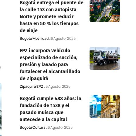
Bogotá entrega el puente de
la calle 153 con autopista
Norte y promete reducir
hasta en 50 % los tiempos
de viaje
Bogotá
Movilidad
6 Agosto, 2026
EPZ incorpora vehículo
especializado de succión,
presión y lavado para
a
fortalecer el alcantarillado
de Zipaquirá
Zipaquirá
EPZ
6 Agosto, 2026
Bogotá cumple 488 años: la
fundación de 1538 y el
pasado muisca que
antecede a la capital
Bogotá
Cultura
6 Agosto, 2026