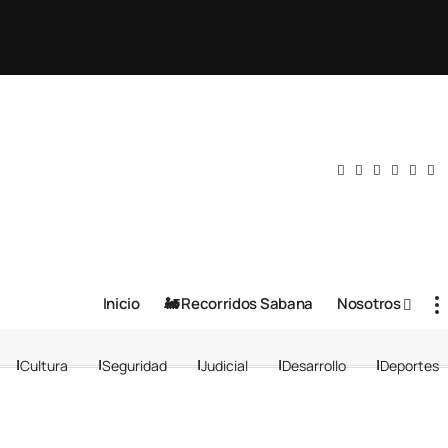
Inicio
🚂 Recorridos Sabana
Nosotros
Cultura
Seguridad
Judicial
Desarrollo
Deportes