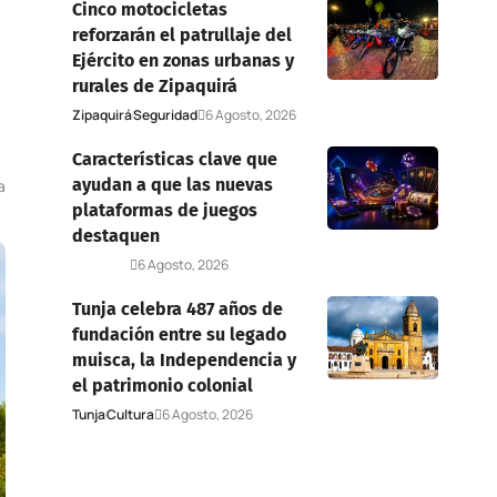
Cinco motocicletas
reforzarán el patrullaje del
Ejército en zonas urbanas y
rurales de Zipaquirá
Zipaquirá
Seguridad
6 Agosto, 2026
Características clave que
ayudan a que las nuevas
a
plataformas de juegos
destaquen
Deportes
6 Agosto, 2026
Tunja celebra 487 años de
fundación entre su legado
muisca, la Independencia y
el patrimonio colonial
Tunja
Cultura
6 Agosto, 2026