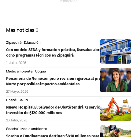
- Publicidad -
Más noticias
Zipaquirá
Educación
Con modelo SENA y formación práctica, Usesalud abre matrículas para
ocho programas técnicos en Zipaquirá
11 Julio, 2026
Medio ambiente
Cogua
Personería de Nemocón pidió revisión rigurosa al proyecto Chivor II
Norte por posibles impactos ambientales
27 Mayo, 2026
Ubaté
Salud
Nuevo Hospital El Salvador de Ubaté tendrá 72 servicios y una
inversión de $120.000 millones
23 Julio, 2026
Soacha
Medio ambiente
Soacha y Cundinamarca destinan $810 millones para proteger el