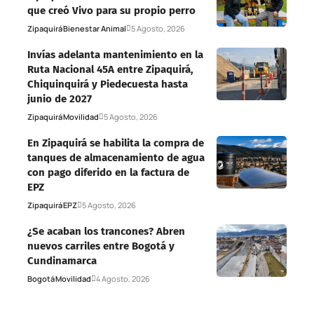
que creó Vivo para su propio perro
Zipaquirá
Bienestar Animal
5 Agosto, 2026
Invías adelanta mantenimiento en la
Ruta Nacional 45A entre Zipaquirá,
Chiquinquirá y Piedecuesta hasta
junio de 2027
Zipaquirá
Movilidad
5 Agosto, 2026
En Zipaquirá se habilita la compra de
tanques de almacenamiento de agua
con pago diferido en la factura de
EPZ
Zipaquirá
EPZ
5 Agosto, 2026
¿Se acaban los trancones? Abren
nuevos carriles entre Bogotá y
Cundinamarca
Bogotá
Movilidad
4 Agosto, 2026