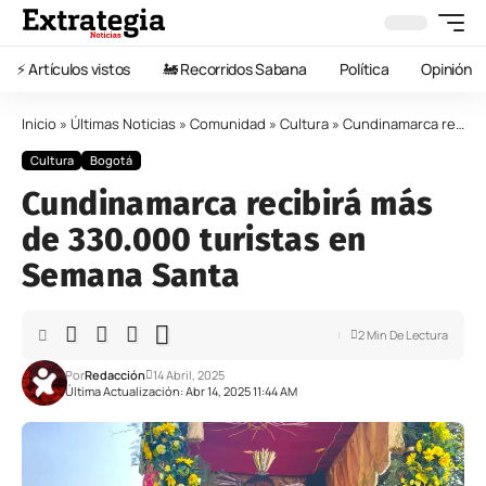
⚡️ Artículos vistos
🚂 Recorridos Sabana
Política
Opinión
Inicio
»
Últimas Noticias
»
Comunidad
»
Cultura
»
Cundinamarca recibirá más de 330.000 turistas en Semana Santa
Cultura
Bogotá
Cundinamarca recibirá más
de 330.000 turistas en
Semana Santa
2 Min De Lectura
Por
Redacción
14 Abril, 2025
Última Actualización: Abr 14, 2025 11:44 AM