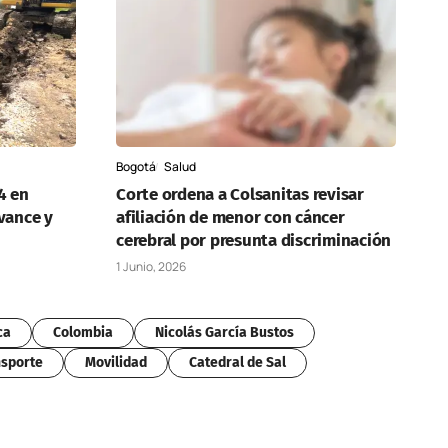
Bogotá
Salud
 4 en
Corte ordena a Colsanitas revisar
vance y
afiliación de menor con cáncer
cerebral por presunta discriminación
1 Junio, 2026
ca
Colombia
Nicolás García Bustos
sporte
Movilidad
Catedral de Sal