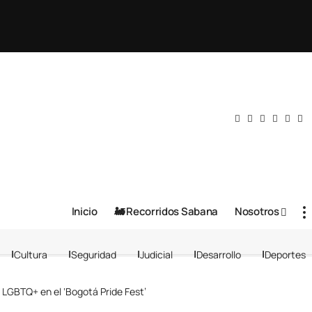
Inicio
🚂 Recorridos Sabana
Nosotros
Cultura
Seguridad
Judicial
Desarrollo
Deportes
o LGBTQ+ en el ‘Bogotá Pride Fest’