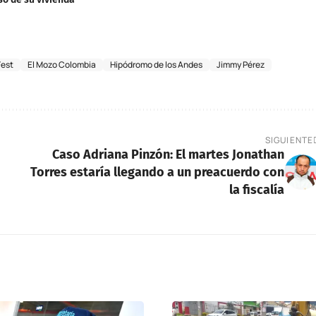
Fest
El Mozo Colombia
Hipódromo de los Andes
Jimmy Pérez
SIGUIENTE
Caso Adriana Pinzón: El martes Jonathan
Torres estaría llegando a un preacuerdo con
la fiscalía