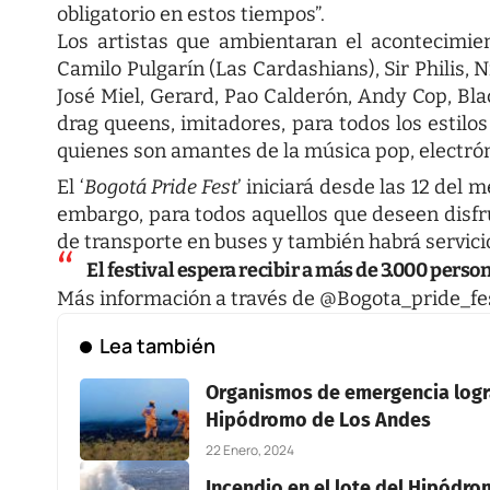
obligatorio en estos tiempos”.
Los artistas que ambientaran el acontecimien
Camilo Pulgarín (Las Cardashians), Sir Philis, 
José Miel, Gerard, Pao Calderón, Andy Cop, Bla
drag queens, imitadores, para todos los estilos
quienes son amantes de la música pop, electrón
El ‘
Bogotá Pride Fest
’ iniciará desde las 12 del 
embargo, para todos aquellos que deseen disfrut
de transporte en buses y también habrá servici
El festival espera recibir a más de 3.000 perso
Más información a través de
@Bogota_pride_fe
Lea también
Organismos de emergencia logra
Hipódromo de Los Andes
22 Enero, 2024
Incendio en el lote del Hipódro