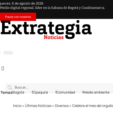
jueves, 6 de agosto de 2026
Medio digital regional, líder en la Sabana de Bogotá y Cundinamarca.
Paute con nosotros
 Temas
Bogotá
Zipaquirá
Comunidad
Medio ambiente
Inicio
»
Últimas Noticias
»
Diversos
»
Celebre el mes del orgull