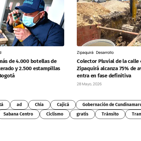
d
Zipaquirá
Desarrollo
más de 4.000 botellas de
Colector Pluvial de la calle
terado y 2.500 estampillas
Zipaquirá alcanza 75% de a
 Bogotá
entra en fase definitiva
28 Mayo, 2026
tá
ad
Chía
Cajicá
Gobernación de Cundinamar
Sabana Centro
Ciclismo
gratis
Tránsito
Tran