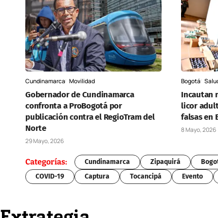
Cundinamarca
Movilidad
Bogotá
Salu
Gobernador de Cundinamarca
Incautan 
confronta a ProBogotá por
licor adul
publicación contra el RegioTram del
falsas en
Norte
8 Mayo, 2026
29 Mayo, 2026
Categorías:
Cundinamarca
Zipaquirá
Bogo
COVID-19
Captura
Tocancipá
Evento