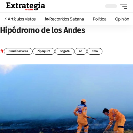
⚡️ Artículos vistos
🚂 Recorridos Sabana
Política
Opinión
Hipódromo de los Andes
#
Cundinamarca
Zipaquirá
Bogotá
ad
Chía