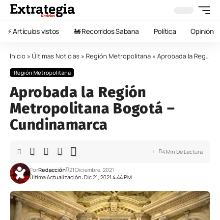
⚡️ Artículos vistos
🚂 Recorridos Sabana
Política
Opinión
Inicio
»
Últimas Noticias
»
Región Metropolitana
»
Aprobada la Región Metropolitana Bogotá – Cundinamarca
Región Metropolitana
Aprobada la Región
Metropolitana Bogotá –
Cundinamarca
4 Min De Lectura
Por
Redacción
21 Diciembre, 2021
Última Actualización: Dic 21, 2021 4:44 PM