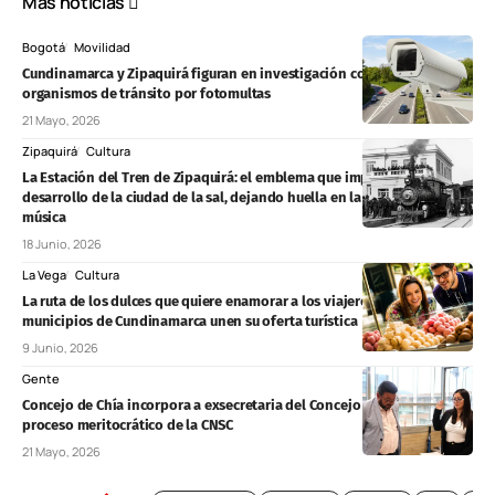
Más noticias
Bogotá
Movilidad
Cundinamarca y Zipaquirá figuran en investigación contra 37
organismos de tránsito por fotomultas
21 Mayo, 2026
Zipaquirá
Cultura
La Estación del Tren de Zipaquirá: el emblema que impulsó el
desarrollo de la ciudad de la sal, dejando huella en la literatura y la
música
18 Junio, 2026
La Vega
Cultura
La ruta de los dulces que quiere enamorar a los viajeros: ocho
municipios de Cundinamarca unen su oferta turística
9 Junio, 2026
Gente
Concejo de Chía incorpora a exsecretaria del Concejo de Zipaquirá tras
proceso meritocrático de la CNSC
21 Mayo, 2026