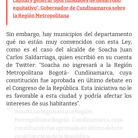
capital y generar oportunidades de desarrollo
equitativo", Gobernador de Cundinamarca sobre
la Región Metropolitana
Sin embargo, hay municipios del departamento
qué no están muy convencidos con esta Ley,
como es el caso del alcalde de Soacha Juan
Carlos Saldarriaga, quien escribió en su cuenta
de Twitter: “Soacha no ingresará a la Región
Metropolitana Bogotá- Cundinamarca, cuya
constitución fue aprobada en último debate en
el Congreso de la República. Esta iniciativa no le
es favorable a esta ciudad y podría afectar los
intereses de sus habitantes”.
Soacha no ingresará a la Región
Metropolitana Bogotá- Cundinamarca, cuya
constitución fue aprobada en último debate
en el Congreso de la República.