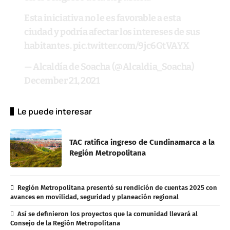
Esta iniciativa no le es favorable a esta
ciudad y podría afectar los intereses de sus
habitantes.
pic.twitter.com/9jc6GtVAYX
— Alcaldía de Soacha (@Alcaldia_Soacha)
December 21, 2021
Le puede interesar
TAC ratifica ingreso de Cundinamarca a la
Región Metropolitana
Región Metropolitana presentó su rendición de cuentas 2025 con
avances en movilidad, seguridad y planeación regional
Así se definieron los proyectos que la comunidad llevará al
Consejo de la Región Metropolitana