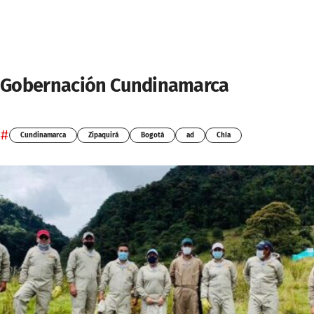
Gobernación Cundinamarca
#
Cundinamarca
Zipaquirá
Bogotá
ad
Chía