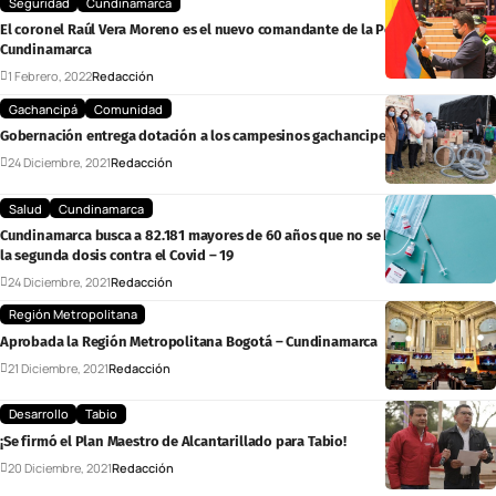
Seguridad
Cundinamarca
El coronel Raúl Vera Moreno es el nuevo comandante de la Policía de
Cundinamarca
1 Febrero, 2022
Redacción
Gachancipá
Comunidad
Gobernación entrega dotación a los campesinos gachancipeños
24 Diciembre, 2021
Redacción
Salud
Cundinamarca
Cundinamarca busca a 82.181 mayores de 60 años que no se hayan colocado
la segunda dosis contra el Covid – 19
24 Diciembre, 2021
Redacción
Región Metropolitana
Aprobada la Región Metropolitana Bogotá – Cundinamarca
21 Diciembre, 2021
Redacción
Desarrollo
Tabio
¡Se firmó el Plan Maestro de Alcantarillado para Tabio!
20 Diciembre, 2021
Redacción