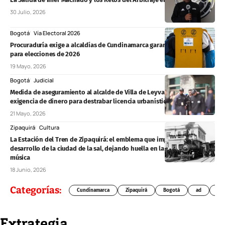
30 Julio, 2026
Bogotá
Vía Electoral 2026
Procuraduría exige a alcaldías de Cundinamarca garantizar logística
para elecciones de 2026
19 Mayo, 2026
Bogotá
Judicial
Medida de aseguramiento al alcalde de Villa de Leyva por presunta
exigencia de dinero para destrabar licencia urbanística
21 Mayo, 2026
Zipaquirá
Cultura
La Estación del Tren de Zipaquirá: el emblema que impulsó el
desarrollo de la ciudad de la sal, dejando huella en la literatura y la
música
18 Junio, 2026
Categorías:
Cundinamarca
Zipaquirá
Bogotá
ad
Chí