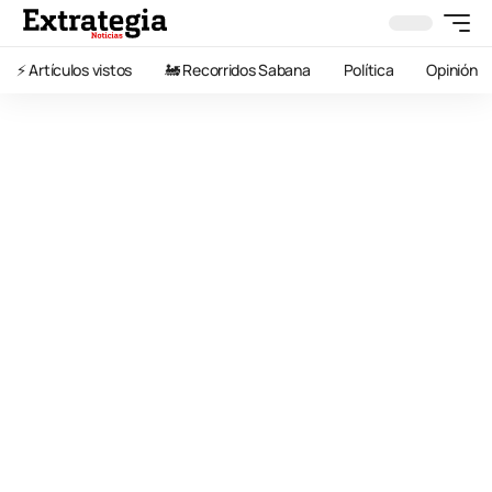
⚡️ Artículos vistos
🚂 Recorridos Sabana
Política
Opinión