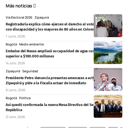
Más noticias
Vía Electoral 2026
Zipaquirá
Registraduría explica cómo ejercen el derecho al voto las personas
con discapacidad y los mayores de 80 años en Colombia
7 Junio, 2026
Bogotá
Medio ambiente
Embalse del Neusa ampliará su capacidad de agua con inversión
superior a $180.000 millones
14 Julio, 2026
Zipaquirá
Seguridad
Presidente Petro denuncia presuntas amenazas a activistas en
Zipaquirá y pide a la Fiscalía actuar de inmediato
9 Junio, 2026
Bogotá
Política
Así quedó conformada la nueva Mesa Directiva del Senado de la
República
21 Julio, 2026