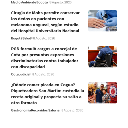
Medio Ambiente
Bogotá
8 Agosto, 2026
Cirugía de Mohs permite conservar
los dedos en pacientes con
melanoma ungueal, según estudio
del Hospital Universitario Nacional
Bogotá
Salud
8 Agosto, 2026
PGN formuló cargos a concejal de
Cota por presuntas expresiones
discriminatorias contra trabajador
con discapacidad
Cota
Judicial
8 Agosto, 2026
¿Dónde comer picada en Cogua?
Piqueteadero San Martín: custodia la
receta original y proyecta su salto a
otro formato
Gastronomía
Recorridos Sabana
8 Agosto, 2026