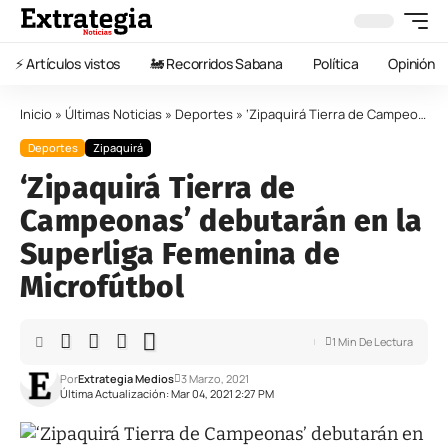
⚡️ Artículos vistos
🚂 Recorridos Sabana
Política
Opinión
Inicio
»
Últimas Noticias
»
Deportes
»
‘Zipaquirá Tierra de Campeonas’ debutarán en la Superliga Femenina de Microfútbol
Deportes
Zipaquirá
‘Zipaquirá Tierra de
Campeonas’ debutarán en la
Superliga Femenina de
Microfútbol
1 Min De Lectura
Por
Extrategia Medios
3 Marzo, 2021
Última Actualización: Mar 04, 2021 2:27 PM