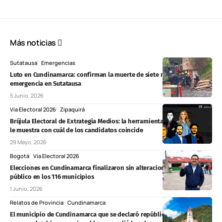
Más noticias
Sutatausa
Emergencias
Luto en Cundinamarca: confirman la muerte de siete mineros tras
emergencia en Sutatausa
5 Junio, 2026
Vía Electoral 2026
Zipaquirá
Brújula Electoral de Extrategia Medios: la herramienta interactiva que
le muestra con cuál de los candidatos coincide
29 Mayo, 2026
Bogotá
Vía Electoral 2026
Elecciones en Cundinamarca finalizaron sin alteraciones al orden
público en los 116 municipios
1 Junio, 2026
Relatos de Provincia
Cundinamarca
El municipio de Cundinamarca que se declaró república independiente