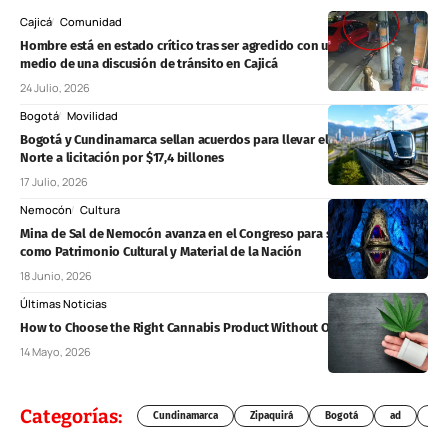
Cajicá
Comunidad
Hombre está en estado crítico tras ser agredido con una varilla en
medio de una discusión de tránsito en Cajicá
24 Julio, 2026
Bogotá
Movilidad
Bogotá y Cundinamarca sellan acuerdos para llevar el Regiotram del
Norte a licitación por $17,4 billones
17 Julio, 2026
Nemocón
Cultura
Mina de Sal de Nemocón avanza en el Congreso para ser reconocida
como Patrimonio Cultural y Material de la Nación
18 Junio, 2026
Últimas Noticias
How to Choose the Right Cannabis Product Without Overthinking It
14 Mayo, 2026
Categorías:
Cundinamarca
Zipaquirá
Bogotá
ad
Chí