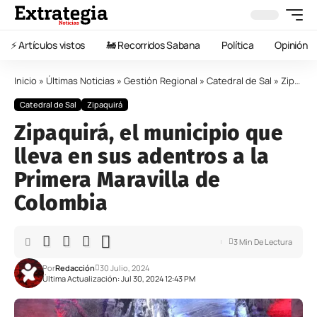
⚡️ Artículos vistos
🚂 Recorridos Sabana
Política
Opinión
Inicio
»
Últimas Noticias
»
Gestión Regional
»
Catedral de Sal
»
Zipaquirá, el municipio que lleva en sus adentros a la Primera Maravilla de Colombia
Catedral de Sal
Zipaquirá
Zipaquirá, el municipio que
lleva en sus adentros a la
Primera Maravilla de
Colombia
3 Min De Lectura
Por
Redacción
30 Julio, 2024
Última Actualización: Jul 30, 2024 12:43 PM