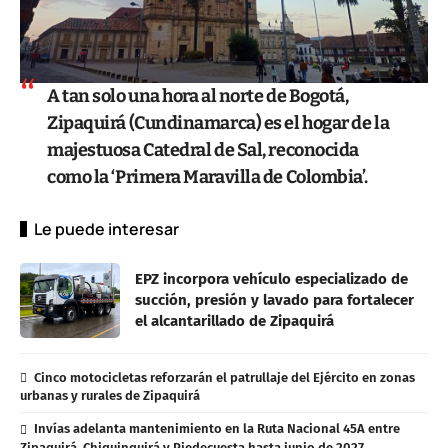
A tan solo una hora al norte de Bogotá,
Zipaquirá (Cundinamarca) es el hogar de la
majestuosa Catedral de Sal, reconocida
como la ‘Primera Maravilla de Colombia’.
Le puede interesar
EPZ incorpora vehículo especializado de
succión, presión y lavado para fortalecer
el alcantarillado de Zipaquirá
Cinco motocicletas reforzarán el patrullaje del Ejército en zonas
urbanas y rurales de Zipaquirá
Invías adelanta mantenimiento en la Ruta Nacional 45A entre
Zipaquirá, Chiquinquirá y Piedecuesta hasta junio de 2027