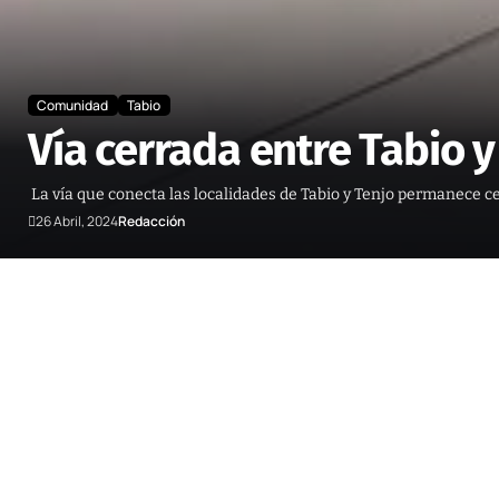
Comunidad
Tabio
Vía cerrada entre Tabio y
La vía que conecta las localidades de Tabio y Tenjo permanece cer
26 Abril, 2024
Redacción