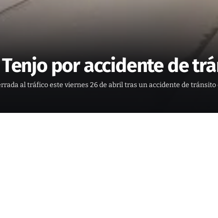
 Tenjo por accidente de trá
rada al tráfico este viernes 26 de abril tras un accidente de tránsit