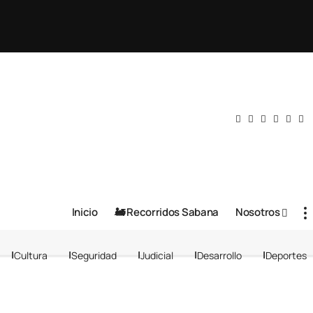
Inicio
🚂 Recorridos Sabana
Nosotros
Cultura
Seguridad
Judicial
Desarrollo
Deportes