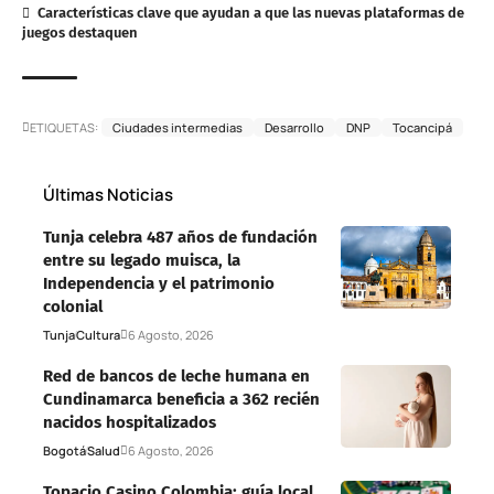
Características clave que ayudan a que las nuevas plataformas de
juegos destaquen
ETIQUETAS:
Ciudades intermedias
Desarrollo
DNP
Tocancipá
Últimas Noticias
Tunja celebra 487 años de fundación
entre su legado muisca, la
Independencia y el patrimonio
colonial
Tunja
Cultura
6 Agosto, 2026
Red de bancos de leche humana en
Cundinamarca beneficia a 362 recién
nacidos hospitalizados
Bogotá
Salud
6 Agosto, 2026
Topacio Casino Colombia: guía local