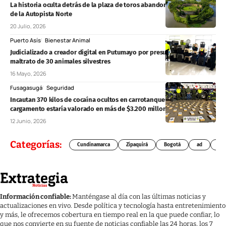
La historia oculta detrás de la plaza de toros abandonada Chía, cerca
de la Autopista Norte
20 Julio, 2026
Puerto Asís
Bienestar Animal
Judicializado a creador digital en Putumayo por presunto cautiverio y
maltrato de 30 animales silvestres
16 Mayo, 2026
Fusagasugá
Seguridad
Incautan 370 kilos de cocaína ocultos en carrotanque en Fusagasugá:
cargamento estaría valorado en más de $3.200 millones
12 Junio, 2026
Categorías:
Cundinamarca
Zipaquirá
Bogotá
ad
Chí
Información confiable:
Manténgase al día con las últimas noticias y
actualizaciones en vivo. Desde política y tecnología hasta entretenimiento
y más, le ofrecemos cobertura en tiempo real en la que puede confiar, lo
que nos convierte en su fuente de noticias confiable las 24 horas, los 7