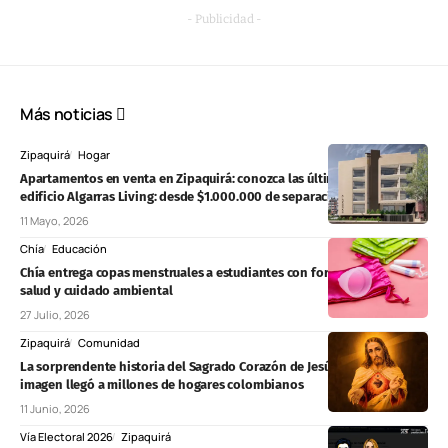
- Publicidad -
Más noticias
Zipaquirá
Hogar
Apartamentos en venta en Zipaquirá: conozca las últimas unidades en
edificio Algarras Living: desde $1.000.000 de separación
11 Mayo, 2026
Chía
Educación
Chía entrega copas menstruales a estudiantes con formación sobre
salud y cuidado ambiental
27 Julio, 2026
Zipaquirá
Comunidad
La sorprendente historia del Sagrado Corazón de Jesús: cómo una
imagen llegó a millones de hogares colombianos
11 Junio, 2026
Vía Electoral 2026
Zipaquirá