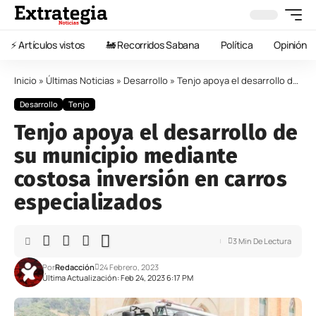
⚡️ Artículos vistos
🚂 Recorridos Sabana
Política
Opinión
Inicio
»
Últimas Noticias
»
Desarrollo
»
Tenjo apoya el desarrollo de su municipio mediante costosa inversión en carros especializados
Desarrollo
Tenjo
Tenjo apoya el desarrollo de
su municipio mediante
costosa inversión en carros
especializados
3 Min De Lectura
Por
Redacción
24 Febrero, 2023
Última Actualización: Feb 24, 2023 6:17 PM