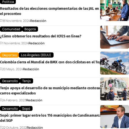
Política
Resultados de las elecciones complementarias de las JAL en Zipaquirá, según
el preconteo
18 Noviembre, 2024
Redacción
Comunidad
Bogotá
¿Cómo obtener los resultados del ICFES en línea?
1 Noviembre, 2024
Redacción
Deportes
Los Ángeles (EEUU)
Colombia cierra el Mundial de BMX con dos ciclistas en el Top 5
20 Mayo, 2024
Redacción
Desarrollo
Tenjo
Tenjo apoya el desarrollo de su municipio mediante costosa inversión en
carros especializados
24 Febrero, 2023
Redacción
Desarrollo
Sopó
Sopó: primer lugar entre los 116 municipios de Cundinamarca en evaluación
del SGP
22 Octubre, 2022
Redacción