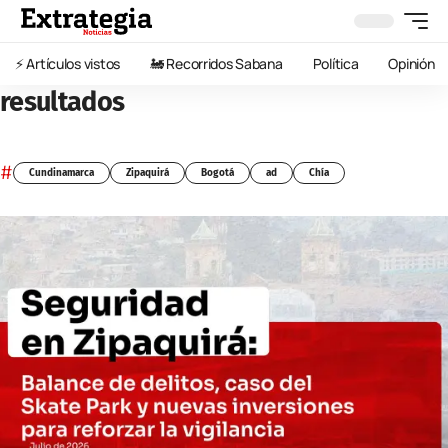
⚡️ Artículos vistos
🚂 Recorridos Sabana
Política
Opinión
resultados
#
Cundinamarca
Zipaquirá
Bogotá
ad
Chía