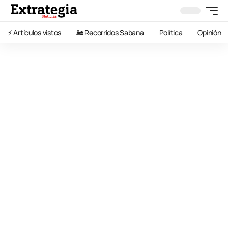
⚡️ Artículos vistos
🚂 Recorridos Sabana
Política
Opinión