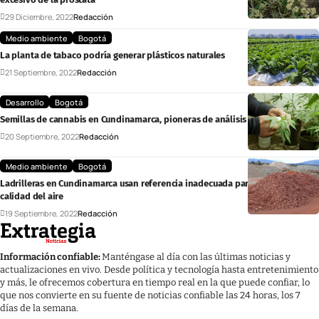
29 Diciembre, 2022
Redacción
Medio ambiente
Bogotá
La planta de tabaco podría generar plásticos naturales
21 Septiembre, 2022
Redacción
Desarrollo
Bogotá
Semillas de cannabis en Cundinamarca, pioneras de análisis genético
20 Septiembre, 2022
Redacción
Medio ambiente
Bogotá
Ladrilleras en Cundinamarca usan referencia inadecuada para calcular la
calidad del aire
19 Septiembre, 2022
Redacción
Información confiable:
Manténgase al día con las últimas noticias y
actualizaciones en vivo. Desde política y tecnología hasta entretenimiento
y más, le ofrecemos cobertura en tiempo real en la que puede confiar, lo
que nos convierte en su fuente de noticias confiable las 24 horas, los 7
días de la semana.