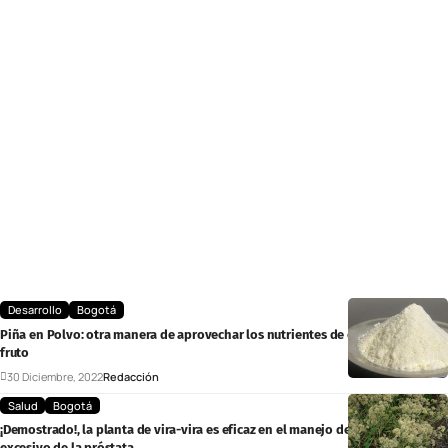
Desarrollo
Bogotá
Piña en Polvo: otra manera de aprovechar los nutrientes de este delicioso
fruto
30 Diciembre, 2022
Redacción
Salud
Bogotá
¡Demostrado!, la planta de vira-vira es eficaz en el manejo del crecimiento
excesivo de la próstata