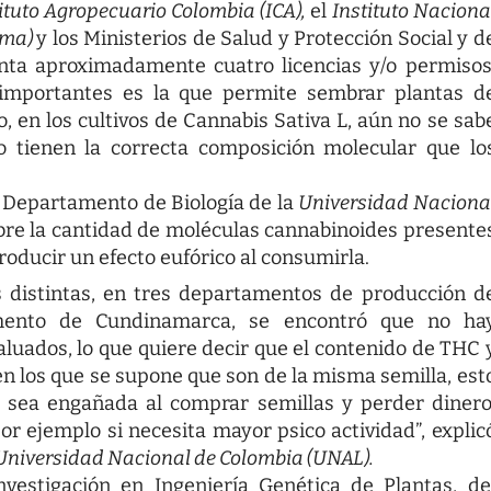
ituto Agropecuario Colombia (ICA),
el
Instituto Naciona
ima)
y los Ministerios de Salud y Protección Social y d
lanta aproximadamente cuatro licencias y/o permisos
 importantes es la que permite sembrar plantas d
, en los cultivos de Cannabis Sativa L, aún no se sab
o tienen la correcta composición molecular que lo
l Departamento de Biología de la
Universidad Naciona
sobre la cantidad de moléculas cannabinoides presente
roducir un efecto eufórico al consumirla.
s distintas, en tres departamentos de producción d
amento de Cundinamarca, se encontró que no ha
luados, lo que quiere decir que el contenido de THC 
en los que se supone que son de la misma semilla, est
r sea engañada al comprar semillas y perder dinero
or ejemplo si necesita mayor psico actividad”, explic
Universidad Nacional de Colombia (UNAL).
nvestigación en Ingeniería Genética de Plantas, de