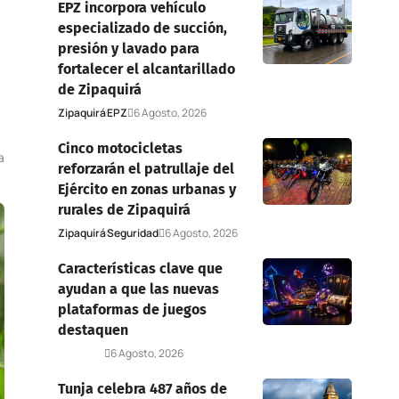
EPZ incorpora vehículo
especializado de succión,
presión y lavado para
fortalecer el alcantarillado
de Zipaquirá
Zipaquirá
EPZ
6 Agosto, 2026
Cinco motocicletas
a
reforzarán el patrullaje del
Ejército en zonas urbanas y
rurales de Zipaquirá
Zipaquirá
Seguridad
6 Agosto, 2026
Características clave que
ayudan a que las nuevas
plataformas de juegos
destaquen
Deportes
6 Agosto, 2026
Tunja celebra 487 años de