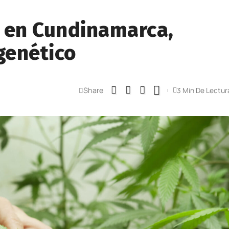
s en Cundinamarca,
genético
Share
3 Min De Lectur