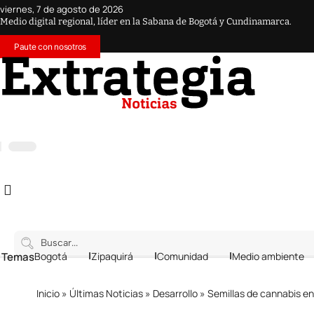
viernes, 7 de agosto de 2026
Medio digital regional, líder en la Sabana de Bogotá y Cundinamarca.
Paute con nosotros
 Temas
Bogotá
Zipaquirá
Comunidad
Medio ambiente
Inicio
»
Últimas Noticias
»
Desarrollo
»
Semillas de cannabis en