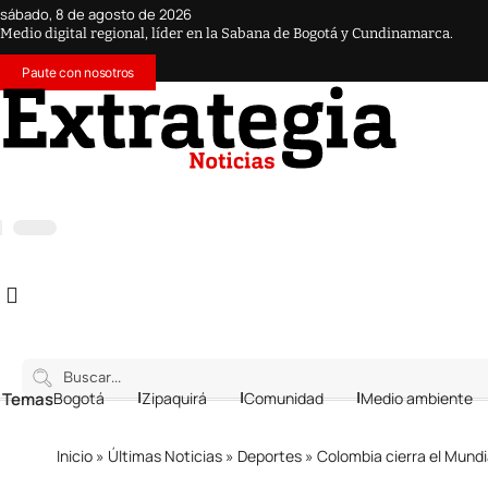
sábado, 8 de agosto de 2026
Medio digital regional, líder en la Sabana de Bogotá y Cundinamarca.
Paute con nosotros
 Temas
Bogotá
Zipaquirá
Comunidad
Medio ambiente
Inicio
»
Últimas Noticias
»
Deportes
»
Colombia cierra el Mundi