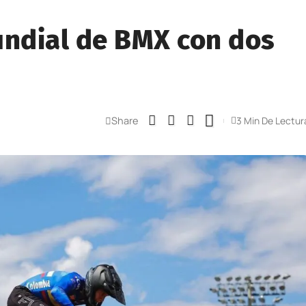
undial de BMX con dos
Share
3 Min De Lectur