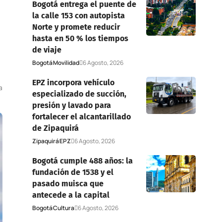
Bogotá entrega el puente de
la calle 153 con autopista
Norte y promete reducir
hasta en 50 % los tiempos
de viaje
Bogotá
Movilidad
6 Agosto, 2026
EPZ incorpora vehículo
a
especializado de succión,
presión y lavado para
fortalecer el alcantarillado
de Zipaquirá
Zipaquirá
EPZ
6 Agosto, 2026
Bogotá cumple 488 años: la
fundación de 1538 y el
pasado muisca que
antecede a la capital
Bogotá
Cultura
6 Agosto, 2026