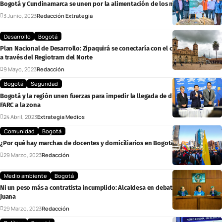
Bogotá y Cundinamarca se unen por la alimentación de los más vulnerables
3 Junio, 2023
Redacción Extrategia
Desarrollo
Bogotá
Plan Nacional de Desarrollo: Zipaquirá se conectaría con el centro de Bogotá
a través del Regiotram del Norte
9 Mayo, 2023
Redacción
Bogotá
Seguridad
Bogotá y la región unen fuerzas para impedir la llegada de disidencias de las
FARC a la zona
24 Abril, 2023
Extrategia Medios
Comunidad
Bogotá
¿Por qué hay marchas de docentes y domiciliarios en Bogotá?
29 Marzo, 2023
Redacción
Medio ambiente
Bogotá
Ni un peso más a contratista incumplido: Alcaldesa en debate por CGR Doña
Juana
29 Marzo, 2023
Redacción