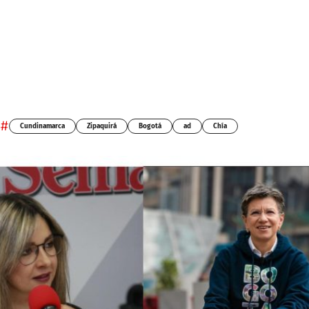
#
Cundinamarca
Zipaquirá
Bogotá
ad
Chía