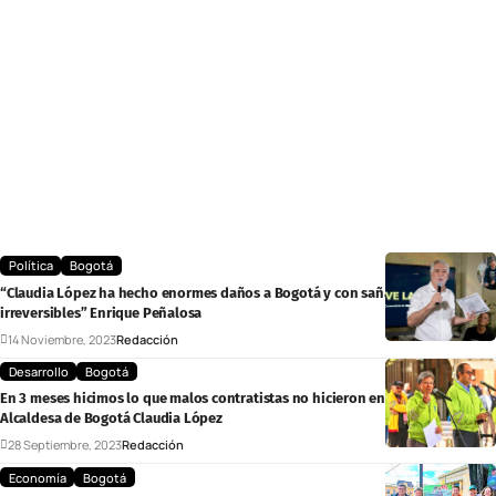
Política
Bogotá
“Claudia López ha hecho enormes daños a Bogotá y con saña quiere hacerlos
irreversibles” Enrique Peñalosa
14 Noviembre, 2023
Redacción
Desarrollo
Bogotá
En 3 meses hicimos lo que malos contratistas no hicieron en 2 años:
Alcaldesa de Bogotá Claudia López
28 Septiembre, 2023
Redacción
Economía
Bogotá