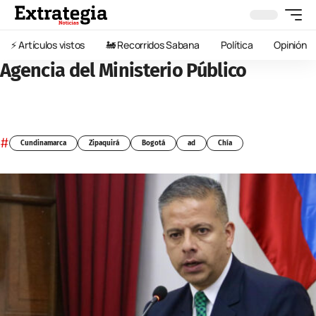
⚡️ Artículos vistos
🚂 Recorridos Sabana
Política
Opinión
Agencia del Ministerio Público
#
Cundinamarca
Zipaquirá
Bogotá
ad
Chía