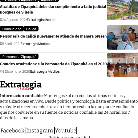
Alcaldía de Zipaquirá debe dar cumplimiento a fallo judicial respecto a
Bosques de Silesia
24 Agosto, 2021
Extrategia Medios
Comunidad
Cajicá
Personería de Cajicá nuevamente atiende de manera presencial
5 Abril, 2021
Extrategia Medios
Personería Zipaquirá
Grandes resultados de la Personería de Zipaquirá en el 2020
9 Diciembre, 2020
Extrategia Medios
Información confiable:
Manténgase al día con las últimas noticias y
actualizaciones en vivo. Desde política y tecnología hasta entretenimiento
y más, le ofrecemos cobertura en tiempo real en la que puede confiar, lo
que nos convierte en su fuente de noticias confiable las 24 horas, los 7
días de la semana.
Facebook
Instagram
Youtube
Política de privacidad