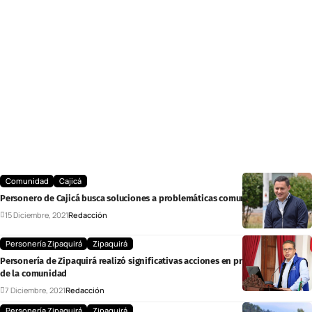
Comunidad
Cajicá
Personero de Cajicá busca soluciones a problemáticas comunales
15 Diciembre, 2021
Redacción
Personería Zipaquirá
Zipaquirá
Personería de Zipaquirá realizó significativas acciones en pro del bienestar
de la comunidad
7 Diciembre, 2021
Redacción
Personería Zipaquirá
Zipaquirá