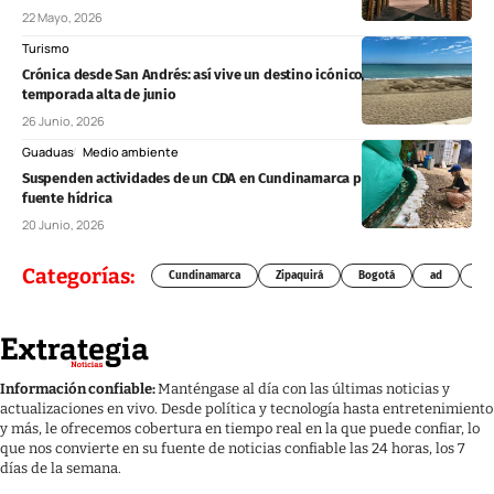
22 Mayo, 2026
Turismo
Crónica desde San Andrés: así vive un destino icónico colombiano la
temporada alta de junio
26 Junio, 2026
Guaduas
Medio ambiente
Suspenden actividades de un CDA en Cundinamarca por afectaciones a
fuente hídrica
20 Junio, 2026
Categorías:
Cundinamarca
Zipaquirá
Bogotá
ad
Chí
Información confiable:
Manténgase al día con las últimas noticias y
actualizaciones en vivo. Desde política y tecnología hasta entretenimiento
y más, le ofrecemos cobertura en tiempo real en la que puede confiar, lo
que nos convierte en su fuente de noticias confiable las 24 horas, los 7
días de la semana.