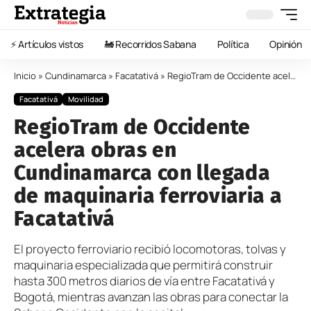
⚡️ Artículos vistos
🚂 Recorridos Sabana
Política
Opinión
Inicio
»
Cundinamarca
»
Facatativá
»
RegioTram de Occidente acelera obras en Cundinamarca con llegada de maquinaria ferroviaria a Facatativá
Facatativá
Movilidad
RegioTram de Occidente
acelera obras en
Cundinamarca con llegada
de maquinaria ferroviaria a
Facatativá
El proyecto ferroviario recibió locomotoras, tolvas y
maquinaria especializada que permitirá construir
hasta 300 metros diarios de vía entre Facatativá y
Bogotá, mientras avanzan las obras para conectar la