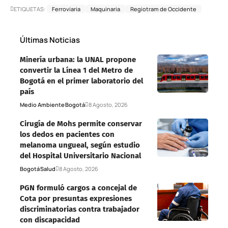
ETIQUETAS:
Ferroviaria
Maquinaria
Regiotram de Occidente
Últimas Noticias
Minería urbana: la UNAL propone
convertir la Línea 1 del Metro de
Bogotá en el primer laboratorio del
país
Medio Ambiente
Bogotá
8 Agosto, 2026
Cirugía de Mohs permite conservar
los dedos en pacientes con
melanoma ungueal, según estudio
del Hospital Universitario Nacional
Bogotá
Salud
8 Agosto, 2026
PGN formuló cargos a concejal de
Cota por presuntas expresiones
discriminatorias contra trabajador
con discapacidad