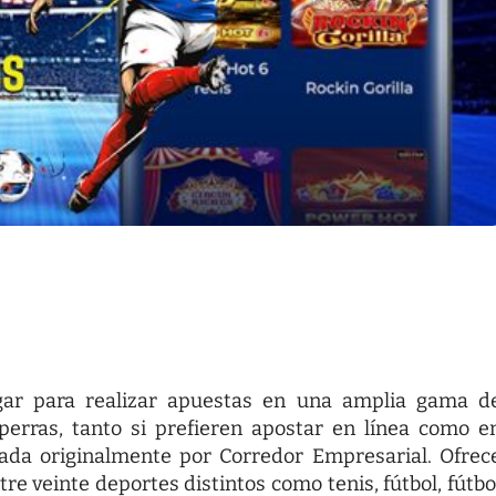
gar
para realizar apuestas en una amplia gama d
perras, tanto si prefieren apostar en línea como e
lada originalmente por Corredor Empresarial. Ofrec
e veinte deportes distintos como tenis, fútbol, fútbo