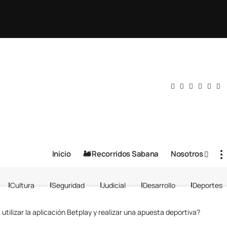
Inicio
🚂 Recorridos Sabana
Nosotros
Cultura
Seguridad
Judicial
Desarrollo
Deportes
tilizar la aplicación Betplay y realizar una apuesta deportiva?