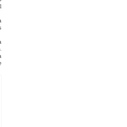
l
a
s
a
.
a
e