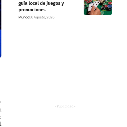
guía local de juegos y
promociones
Mundo
6 Agosto, 2026
e
- Publicidad -
n
e
l