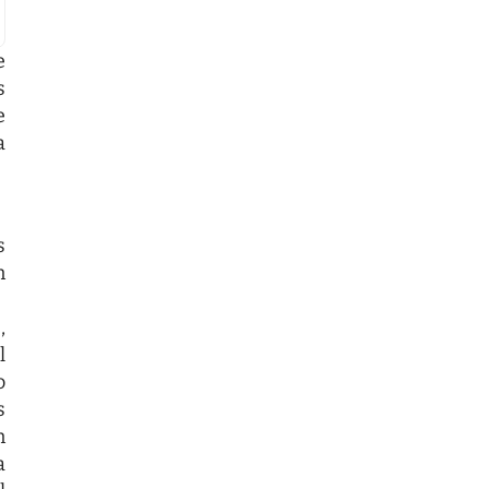
e
s
e
a
s
n
,
l
o
s
n
a