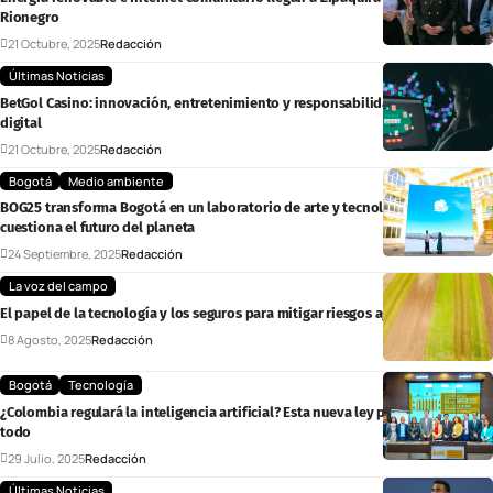
Rionegro
21 Octubre, 2025
Redacción
Últimas Noticias
BetGol Casino: innovación, entretenimiento y responsabilidad en el juego
digital
21 Octubre, 2025
Redacción
Bogotá
Medio ambiente
BOG25 transforma Bogotá en un laboratorio de arte y tecnología que
cuestiona el futuro del planeta
24 Septiembre, 2025
Redacción
La voz del campo
El papel de la tecnología y los seguros para mitigar riesgos agrícolas
8 Agosto, 2025
Redacción
Bogotá
Tecnología
¿Colombia regulará la inteligencia artificial? Esta nueva ley podría cambiarlo
todo
29 Julio, 2025
Redacción
Últimas Noticias