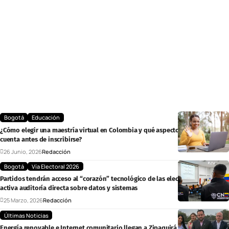
Bogotá
Educación
¿Cómo elegir una maestría virtual en Colombia y qué aspectos tener en
cuenta antes de inscribirse?
26 Junio, 2026
Redacción
Bogotá
Vía Electoral 2026
Partidos tendrán acceso al “corazón” tecnológico de las elecciones: CNE
activa auditoría directa sobre datos y sistemas
25 Marzo, 2026
Redacción
Últimas Noticias
Energía renovable e Internet comunitario llegan a Zipaquirá y la provincia de