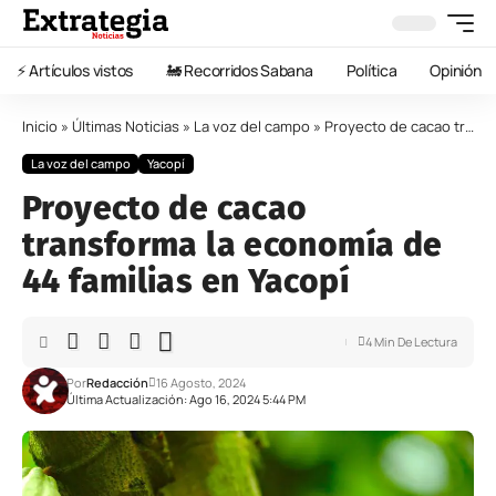
⚡️ Artículos vistos
🚂 Recorridos Sabana
Política
Opinión
Inicio
»
Últimas Noticias
»
La voz del campo
»
Proyecto de cacao transforma la economía de 44 familias en Yacopí
La voz del campo
Yacopí
Proyecto de cacao
transforma la economía de
44 familias en Yacopí
4 Min De Lectura
Por
Redacción
16 Agosto, 2024
Última Actualización: Ago 16, 2024 5:44 PM