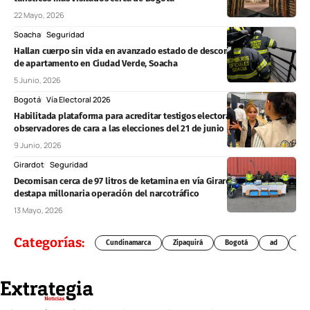
22 Mayo, 2026
Soacha
Seguridad
Hallan cuerpo sin vida en avanzado estado de descomposición dentro
de apartamento en Ciudad Verde, Soacha
5 Junio, 2026
Bogotá
Vía Electoral 2026
Habilitada plataforma para acreditar testigos electorales y
observadores de cara a las elecciones del 21 de junio
9 Junio, 2026
Girardot
Seguridad
Decomisan cerca de 97 litros de ketamina en vía Girardot–Bogotá y
destapa millonaria operación del narcotráfico
13 Mayo, 2026
Categorías:
Cundinamarca
Zipaquirá
Bogotá
ad
Chí