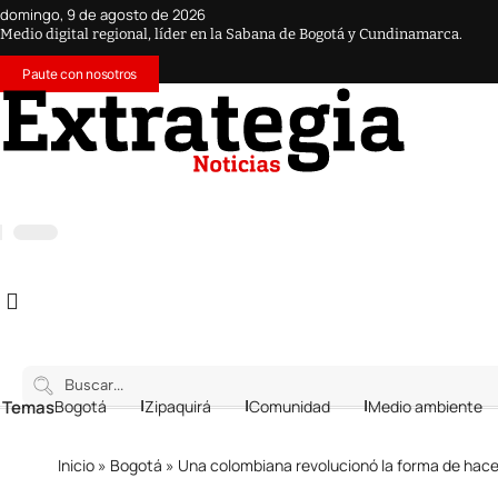
domingo, 9 de agosto de 2026
Medio digital regional, líder en la Sabana de Bogotá y Cundinamarca.
Paute con nosotros
 Temas
Bogotá
Zipaquirá
Comunidad
Medio ambiente
Inicio
»
Bogotá
»
Una colombiana revolucionó la forma de hacer