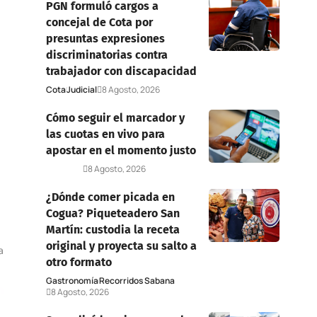
PGN formuló cargos a
concejal de Cota por
presuntas expresiones
discriminatorias contra
trabajador con discapacidad
Cota
Judicial
8 Agosto, 2026
Cómo seguir el marcador y
las cuotas en vivo para
apostar en el momento justo
Deportes
8 Agosto, 2026
¿Dónde comer picada en
Cogua? Piqueteadero San
Martín: custodia la receta
original y proyecta su salto a
a
otro formato
Gastronomía
Recorridos Sabana
8 Agosto, 2026