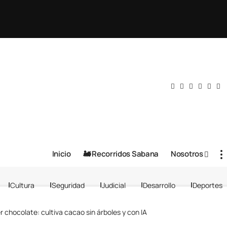
Inicio
🚂 Recorridos Sabana
Nosotros
Cultura
Seguridad
Judicial
Desarrollo
Deportes
 chocolate: cultiva cacao sin árboles y con IA