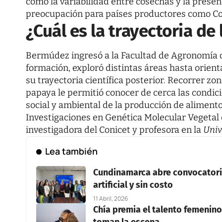
como la variabilidad entre cosechas y la prese
preocupación para países productores como Co
¿Cuál es la trayectoria d
Bermúdez ingresó a la Facultad de Agronomía de
formación, exploró distintas áreas hasta orien
su trayectoria científica posterior. Recorrer zo
papaya le permitió conocer de cerca las condic
social y ambiental de la producción de alimen
Investigaciones en Genética Molecular Vegetal 
investigadora del Conicet y profesora en la
Univ
Lea también
Cundinamarca abre convocatoria
artificial y sin costo
11 Abril, 2026
Chía premia el talento femenino 
toman la escena