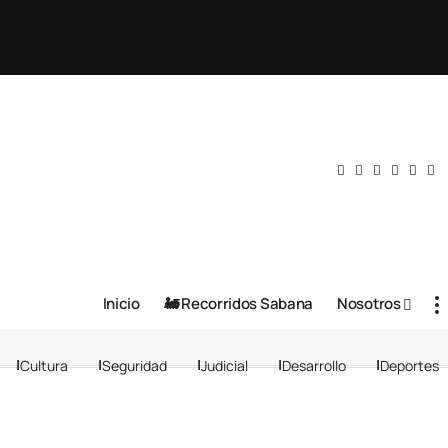
Inicio
🚂 Recorridos Sabana
Nosotros
Cultura
Seguridad
Judicial
Desarrollo
Deportes