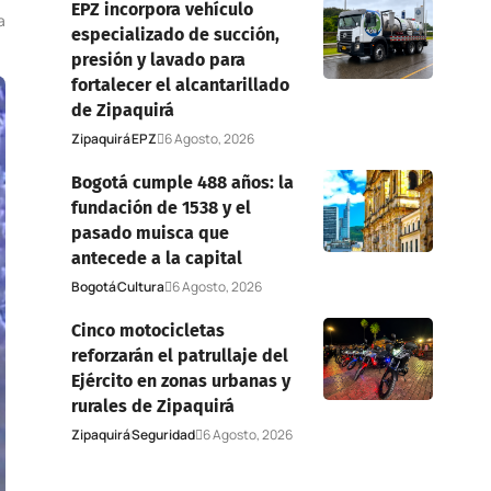
EPZ incorpora vehículo
a
especializado de succión,
presión y lavado para
fortalecer el alcantarillado
de Zipaquirá
Zipaquirá
EPZ
6 Agosto, 2026
Bogotá cumple 488 años: la
fundación de 1538 y el
pasado muisca que
antecede a la capital
Bogotá
Cultura
6 Agosto, 2026
Cinco motocicletas
reforzarán el patrullaje del
Ejército en zonas urbanas y
rurales de Zipaquirá
Zipaquirá
Seguridad
6 Agosto, 2026