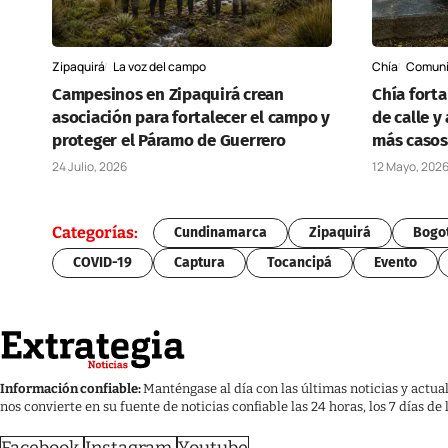
Zipaquirá
La voz del campo
Chía
Comun
Campesinos en Zipaquirá crean
Chía forta
asociación para fortalecer el campo y
de calle y
proteger el Páramo de Guerrero
más casos
24 Julio, 2026
12 Mayo, 202
Categorías:
Cundinamarca
Zipaquirá
Bogo
COVID-19
Captura
Tocancipá
Evento
Información confiable:
Manténgase al día con las últimas noticias y actua
nos convierte en su fuente de noticias confiable las 24 horas, los 7 días de
Facebook
Instagram
Youtube