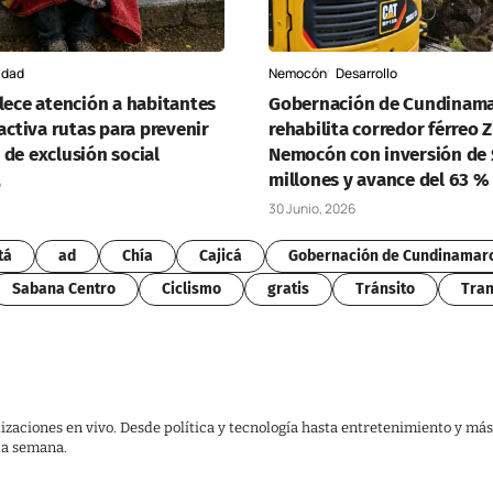
idad
Nemocón
Desarrollo
lece atención a habitantes
Gobernación de Cundinama
 activa rutas para prevenir
rehabilita corredor férreo 
 de exclusión social
Nemocón con inversión de 
millones y avance del 63 %
6
30 Junio, 2026
tá
ad
Chía
Cajicá
Gobernación de Cundinamar
Sabana Centro
Ciclismo
gratis
Tránsito
Tran
lizaciones en vivo. Desde política y tecnología hasta entretenimiento y más
 la semana.