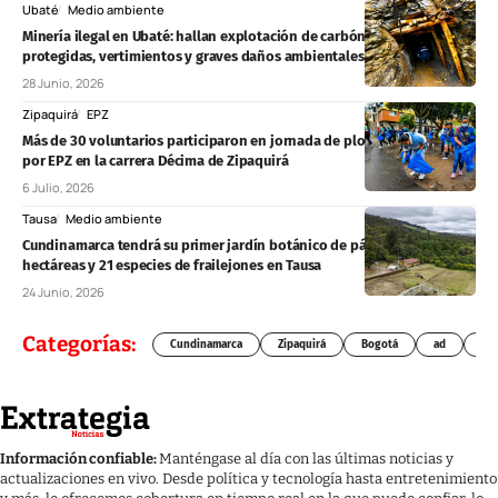
Ubaté
Medio ambiente
Minería ilegal en Ubaté: hallan explotación de carbón en zonas
protegidas, vertimientos y graves daños ambientales
28 Junio, 2026
Zipaquirá
EPZ
Más de 30 voluntarios participaron en jornada de plogging liderada
por EPZ en la carrera Décima de Zipaquirá
6 Julio, 2026
Tausa
Medio ambiente
Cundinamarca tendrá su primer jardín botánico de páramo: 209
hectáreas y 21 especies de frailejones en Tausa
24 Junio, 2026
Categorías:
Cundinamarca
Zipaquirá
Bogotá
ad
Chí
Información confiable:
Manténgase al día con las últimas noticias y
actualizaciones en vivo. Desde política y tecnología hasta entretenimiento