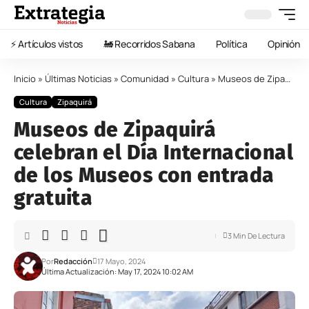
⚡️ Artículos vistos
🚂 Recorridos Sabana
Política
Opinión
Inicio
»
Últimas Noticias
»
Comunidad
»
Cultura
»
Museos de Zipaquirá celebran el Día Internacional de los Museos con entrada gratuita
Cultura
Zipaquirá
Museos de Zipaquirá
celebran el Día Internacional
de los Museos con entrada
gratuita
3 Min De Lectura
Por
Redacción
17 Mayo, 2024
Última Actualización: May 17, 2024 10:02 AM