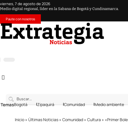
viernes, 7 de agosto de 2026
Medio digital regional, líder en la Sabana de Bogotá y Cundinamarca.
Paute con nosotros
 Temas
Bogotá
Zipaquirá
Comunidad
Medio ambiente
Inicio
»
Últimas Noticias
»
Comunidad
»
Cultura
»
«Primer Bol