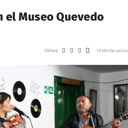
n el Museo Quevedo
Share
2 Min De Lectur