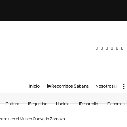
Inicio
🚂 Recorridos Sabana
Nosotros
Cultura
Seguridad
Judicial
Desarrollo
Deportes
erazo» en el Museo Quevedo Zornoza