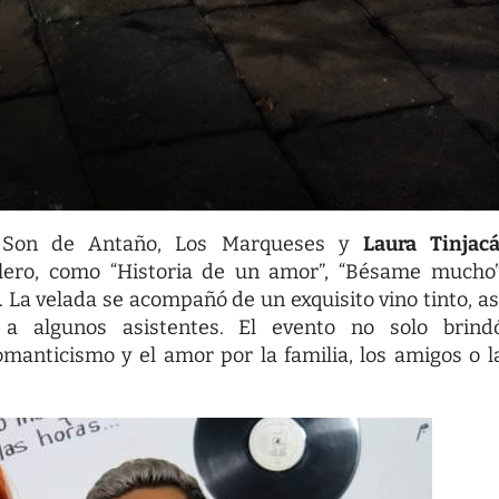
los Son de Antaño, Los Marqueses y
Laura Tinjac
lero, como “Historia de un amor”, “Bésame mucho”
. La velada se acompañó de un exquisito vino tinto, as
a algunos asistentes. El evento no solo brind
manticismo y el amor por la familia, los amigos o l